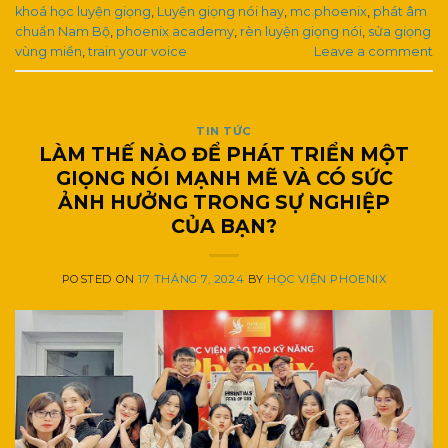
khoá học luyện giọng
,
Luyện giọng nói hay
,
mc phoenix
,
phát âm
chuẩn Nam Bộ
,
phoenix academy
,
rèn luyện giọng nói
,
sửa giọng
vùng miền
,
train your voice
Leave a comment
TIN TỨC
LÀM THẾ NÀO ĐỂ PHÁT TRIỂN MỘT
GIỌNG NÓI MẠNH MẼ VÀ CÓ SỨC
ẢNH HƯỞNG TRONG SỰ NGHIỆP
CỦA BẠN?
POSTED ON
17 THÁNG 7, 2024
BY
HỌC VIỆN PHOENIX