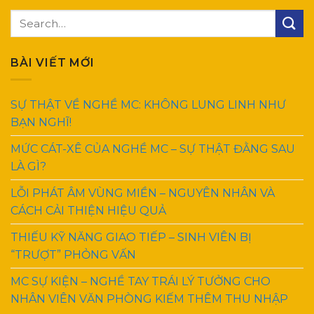
BÀI VIẾT MỚI
SỰ THẬT VỀ NGHỀ MC: KHÔNG LUNG LINH NHƯ
BẠN NGHĨ!
MỨC CÁT-XÊ CỦA NGHỀ MC – SỰ THẬT ĐẰNG SAU
LÀ GÌ?
LỖI PHÁT ÂM VÙNG MIỀN – NGUYÊN NHÂN VÀ
CÁCH CẢI THIỆN HIỆU QUẢ
THIẾU KỸ NĂNG GIAO TIẾP – SINH VIÊN BỊ
“TRƯỢT” PHỎNG VẤN
MC SỰ KIỆN – NGHỀ TAY TRÁI LÝ TƯỞNG CHO
NHÂN VIÊN VĂN PHÒNG KIẾM THÊM THU NHẬP