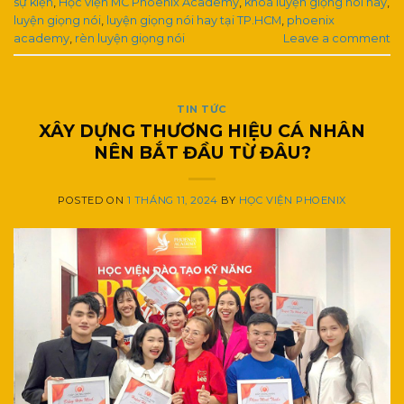
sự kiện
,
Học viện MC Phoenix Academy
,
khoá luyện giọng nói hay
,
luyện giọng nói
,
luyện giọng nói hay tại TP.HCM
,
phoenix
academy
,
rèn luyện giọng nói
Leave a comment
TIN TỨC
XÂY DỰNG THƯƠNG HIỆU CÁ NHÂN
NÊN BẮT ĐẦU TỪ ĐÂU?
POSTED ON
1 THÁNG 11, 2024
BY
HỌC VIỆN PHOENIX