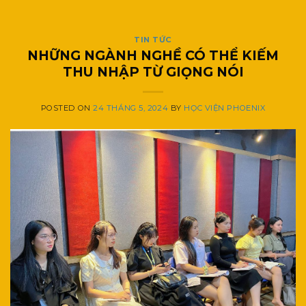
TIN TỨC
NHỮNG NGÀNH NGHỀ CÓ THỂ KIẾM
THU NHẬP TỪ GIỌNG NÓI
POSTED ON
24 THÁNG 5, 2024
BY
HỌC VIỆN PHOENIX