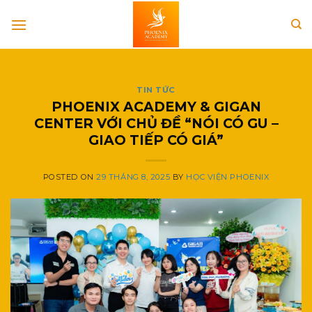
Skip
to
content
TIN TỨC
PHOENIX ACADEMY & GIGAN
CENTER VỚI CHỦ ĐỀ “NÓI CÓ GU –
GIAO TIẾP CÓ GIÁ”
POSTED ON
29 THÁNG 8, 2025
BY
HỌC VIỆN PHOENIX