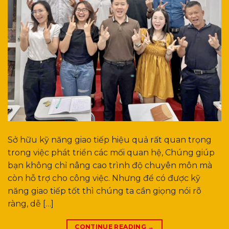
Sở hữu kỹ năng giao tiếp hiệu quả rất quan trọng
trong việc phát triển các mối quan hệ, Chúng giúp
bạn không chỉ nâng cao trình độ chuyên môn mà
còn hỗ trợ cho công việc. Nhưng để có được kỹ
năng giao tiếp tốt thì chúng ta cần giọng nói rõ
ràng, dễ […]
CONTINUE READING
→