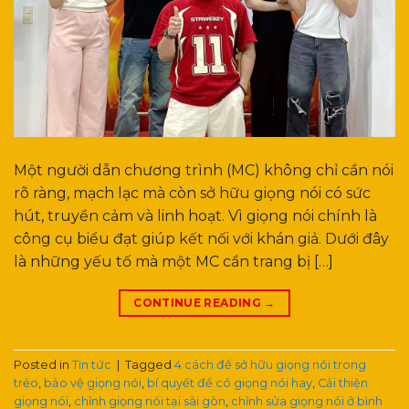
Một người dẫn chương trình (MC) không chỉ cần nói
rõ ràng, mạch lạc mà còn sở hữu giọng nói có sức
hút, truyền cảm và linh hoạt. Vì giọng nói chính là
công cụ biểu đạt giúp kết nối với khán giả. Dưới đây
là những yếu tố mà một MC cần trang bị […]
CONTINUE READING
→
Posted in
Tin tức
|
Tagged
4 cách để sở hữu giọng nói trong
trẻo
,
bảo vệ giọng nói
,
bí quyết để có giọng nói hay
,
Cải thiện
giọng nói
,
chỉnh giọng nói tại sài gòn
,
chỉnh sửa giọng nói ở bình