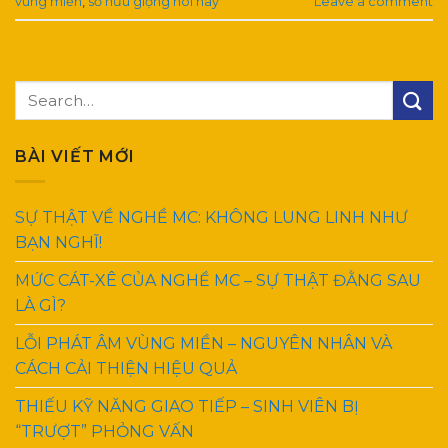
vùng miền
,
sở hữu giọng nói hay
Leave a comment
BÀI VIẾT MỚI
SỰ THẬT VỀ NGHỀ MC: KHÔNG LUNG LINH NHƯ
BẠN NGHĨ!
MỨC CÁT-XÊ CỦA NGHỀ MC – SỰ THẬT ĐẰNG SAU
LÀ GÌ?
LỖI PHÁT ÂM VÙNG MIỀN – NGUYÊN NHÂN VÀ
CÁCH CẢI THIỆN HIỆU QUẢ
THIẾU KỸ NĂNG GIAO TIẾP – SINH VIÊN BỊ
“TRƯỢT” PHỎNG VẤN