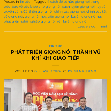
Posted in
Tin tức
|
Tagged
4 cách để sở hữu giọng nói trong
trẻo
,
bảo vệ sức khoẻ cho giọng nói
,
cách luyện giọng nói hay và
truyền cảm
,
Cải thiện giọng nói
,
chỉnh sửa giọng nói
,
chỉnh sửa tật
về giọng nói
,
giọng nói
,
học viện giọng nói
,
Luyện giọng nói hay
,
phát triển nghề nghiệp giọng nói
,
rèn luyện giọng nói
Leave a comment
TIN TỨC
PHÁT TRIỂN GIỌNG NÓI THÀNH VŨ
KHÍ KHI GIAO TIẾP
POSTED ON
22 THÁNG 3, 2024
BY
HỌC VIỆN PHOENIX