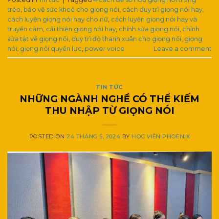
trẻo
,
bảo vệ sức khoẻ cho giọng nói
,
cách duy trì giọng nói hay
,
cách luyện giọng nói hay cho nữ
,
cách luyện giọng nói hay và
truyền cảm
,
cải thiện giọng nói hay
,
chỉnh sửa giọng nói
,
chỉnh
sửa tật về giọng nói
,
duy trì độ thanh xuân cho giọng nói
,
giọng
nói
,
giọng nói quyền lực
,
power voice
Leave a comment
TIN TỨC
NHỮNG NGÀNH NGHỀ CÓ THỂ KIẾM
THU NHẬP TỪ GIỌNG NÓI
POSTED ON
24 THÁNG 5, 2024
BY
HỌC VIỆN PHOENIX