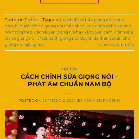
Posted in
Tin tức
|
Tagged
4 cách để sở hữu giọng nói trong
trẻo
,
bí quyết để có giọng nói chắc khoẻ
,
các cách sở hữu giọng
nói trong trẻo
,
cách luyện giọng nói hay và truyền cảm
,
chỉnh sửa
tật về giọng nói
,
chữa bệnh giọng nói
,
duy trì độ thanh xuân cho
giọng nói
,
giọng nói
Leave a comment
TIN TỨC
CÁCH CHỈNH SỬA GIỌNG NÓI –
PHÁT ÂM CHUẨN NAM BỘ
POSTED ON
26 THÁNG 2, 2024
BY
HỌC VIỆN PHOENIX