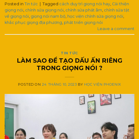
Posted in
Tin tức
|
Tagged
cách duy trì giọng nói hay
,
Cải thiện
giọng nói
,
chỉnh sửa giọng nói
,
chỉnh sửa phát âm
,
chỉnh sửa tật
về giọng nói
,
giọng nói nam bộ
,
học viện chỉnh sửa giọng nói
,
khắc phục giọng địa phương
,
phát triển giọng nói
Leave a comment
TIN TỨC
LÀM SAO ĐỂ TẠO DẤU ẤN RIÊNG
TRONG GIỌNG NÓI ?
POSTED ON
24 THÁNG 10, 2023
BY
HỌC VIỆN PHOENIX