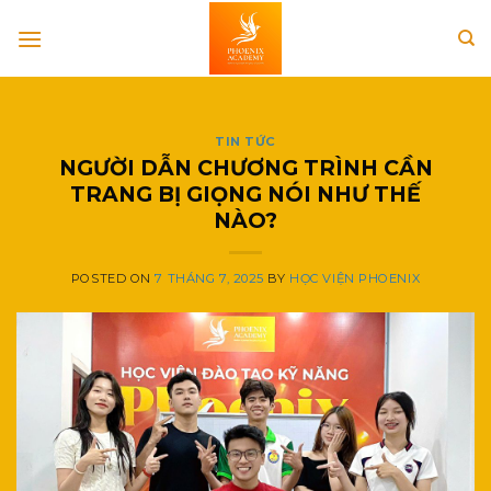
Skip
to
content
TIN TỨC
NGƯỜI DẪN CHƯƠNG TRÌNH CẦN
TRANG BỊ GIỌNG NÓI NHƯ THẾ
NÀO?
POSTED ON
7 THÁNG 7, 2025
BY
HỌC VIỆN PHOENIX