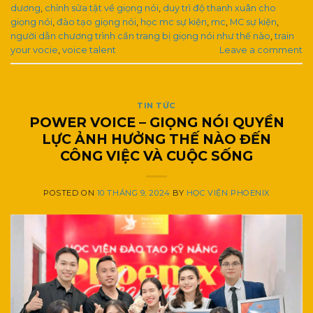
dương
,
chỉnh sửa tật về giọng nói
,
duy trì độ thanh xuân cho
giọng nói
,
đào tạo giọng nói
,
học mc sự kiện
,
mc
,
MC sự kiện
,
người dẫn chương trình cần trang bị giọng nói như thế nào
,
train
your vocie
,
voice talent
Leave a comment
TIN TỨC
POWER VOICE – GIỌNG NÓI QUYỀN
LỰC ẢNH HƯỞNG THẾ NÀO ĐẾN
CÔNG VIỆC VÀ CUỘC SỐNG
POSTED ON
10 THÁNG 9, 2024
BY
HỌC VIỆN PHOENIX