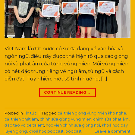
Việt Nam là đất nước có sự đa dạng về văn hóa và
ngôn ngữ, điều này được thể hiện rõ qua các giọng
nói và phát âm của từng vùng miền. Mỗi vùng miền
có nét đặc trưng riêng về ngữ âm, từ ngữ và cách
diễn đạt. Tuy nhiên, một số tình huống, […]
CONTINUE READING
→
Posted in
Tin tức
|
Tagged
cải thiện giọng vùng miền khó nghe
,
cải thiện phát âm
,
chỉnh sửa giọng vùng miền
,
chỉnh sửa phát âm
,
đào tạo voice talent
,
học viện chỉnh sửa giọng nói
,
khoá học dạy
luyện giọng
,
khoá học podcast
,
podcast
Leave a comment