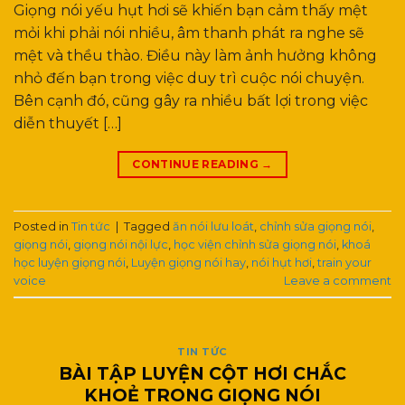
Giọng nói yếu hụt hơi sẽ khiến bạn cảm thấy mệt
mỏi khi phải nói nhiều, âm thanh phát ra nghe sẽ
mệt và thều thào. Điều này làm ảnh hưởng không
nhỏ đến bạn trong việc duy trì cuộc nói chuyện.
Bên cạnh đó, cũng gây ra nhiều bất lợi trong việc
diễn thuyết […]
CONTINUE READING
→
Posted in
Tin tức
|
Tagged
ăn nói lưu loát
,
chỉnh sửa giọng nói
,
giọng nói
,
giọng nói nội lực
,
học viện chỉnh sửa giọng nói
,
khoá
học luyện giọng nói
,
Luyện giọng nói hay
,
nói hụt hơi
,
train your
voice
Leave a comment
TIN TỨC
BÀI TẬP LUYỆN CỘT HƠI CHẮC
KHOẺ TRONG GIỌNG NÓI