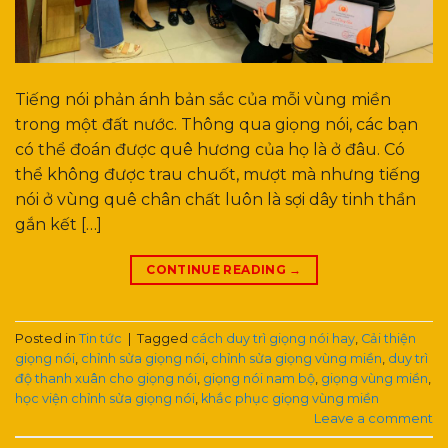
Tiếng nói phản ánh bản sắc của mỗi vùng miền
trong một đất nước. Thông qua giọng nói, các bạn
có thể đoán được quê hương của họ là ở đâu. Có
thể không được trau chuốt, mượt mà nhưng tiếng
nói ở vùng quê chân chất luôn là sợi dây tinh thần
gắn kết […]
CONTINUE READING
→
Posted in
Tin tức
|
Tagged
cách duy trì giọng nói hay
,
Cải thiện
giọng nói
,
chỉnh sửa giọng nói
,
chỉnh sửa giọng vùng miền
,
duy trì
độ thanh xuân cho giọng nói
,
giọng nói nam bộ
,
giọng vùng miền
,
học viện chỉnh sửa giọng nói
,
khắc phục giọng vùng miền
Leave a comment