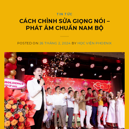
TIN TỨC
CÁCH CHỈNH SỬA GIỌNG NÓI –
PHÁT ÂM CHUẨN NAM BỘ
POSTED ON
26 THÁNG 2, 2024
BY
HỌC VIỆN PHOENIX