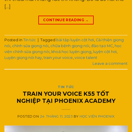
[…]
CONTINUE READING
→
Posted in
Tin tức
|
Tagged
bài tập luyện cột hơi
,
Cải thiện giọng
nói
,
chỉnh sửa giọng nói
,
chữa bệnh giọng nói
,
đào tạo MC
,
học
viện chỉnh sửa giọng nói
,
khoá học luyện giọng
,
luyện cột hơi
,
Luyện giọng nói hay
,
train your voice
,
voice talent
Leave a comment
TIN TỨC
TRAIN YOUR VOICE K55 TỐT
NGHIỆP TẠI PHOENIX ACADEMY
POSTED ON
24 THÁNG 11, 2023
BY
HỌC VIỆN PHOENIX