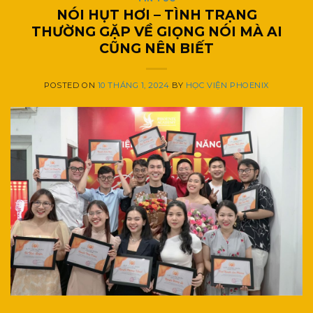
NÓI HỤT HƠI – TÌNH TRẠNG
THƯỜNG GẶP VỀ GIỌNG NÓI MÀ AI
CŨNG NÊN BIẾT
POSTED ON
10 THÁNG 1, 2024
BY
HỌC VIỆN PHOENIX