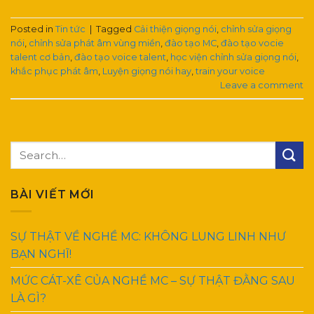
Posted in
Tin tức
|
Tagged
Cải thiện giọng nói
,
chỉnh sửa giọng
nói
,
chỉnh sửa phát âm vùng miền
,
đào tạo MC
,
đào tạo vocie
talent cơ bản
,
đào tạo voice talent
,
học viện chỉnh sửa giọng nói
,
khắc phục phát âm
,
Luyện giọng nói hay
,
train your voice
Leave a comment
BÀI VIẾT MỚI
SỰ THẬT VỀ NGHỀ MC: KHÔNG LUNG LINH NHƯ
BẠN NGHĨ!
MỨC CÁT-XÊ CỦA NGHỀ MC – SỰ THẬT ĐẰNG SAU
LÀ GÌ?