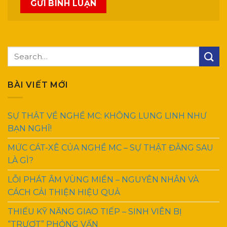
BÀI VIẾT MỚI
SỰ THẬT VỀ NGHỀ MC: KHÔNG LUNG LINH NHƯ
BẠN NGHĨ!
MỨC CÁT-XÊ CỦA NGHỀ MC – SỰ THẬT ĐẰNG SAU
LÀ GÌ?
LỖI PHÁT ÂM VÙNG MIỀN – NGUYÊN NHÂN VÀ
CÁCH CẢI THIỆN HIỆU QUẢ
THIẾU KỸ NĂNG GIAO TIẾP – SINH VIÊN BỊ
“TRƯỢT” PHỎNG VẤN