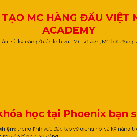
 TẠO MC HÀNG ĐẦU VIỆT 
ACADEMY
ảm và kỹ năng ở các lĩnh vực MC sự kiện, MC bất động sả
no
veb saytında tapa bilərsiniz.
hóa học tại Phoenix bạn 
ghiệm:
trong lĩnh vực đào tạo về giọng nói và kỹ năng t
t truyền hình, Cầu vồng.