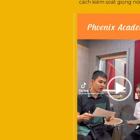
cách kiểm soát giọng nói
Trình
chơi
Video