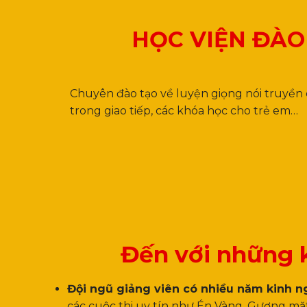
HỌC VIỆN ĐÀO
Chuyên đào tạo về luyện giọng nói truyền c
trong giao tiếp, các khóa học cho trẻ em…
Dəstəklənən ödəniş üsullarını
Pin Up Casi
Đến với những k
Đội ngũ giảng viên có nhiều năm kinh n
các cuộc thi uy tín như Én Vàng, Gương mặ