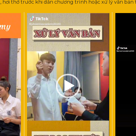
, hơi thở trước khi dẫn chương trình hoặc xử lý văn bản
Trình
Trình
chơi
chơi
Video
Video