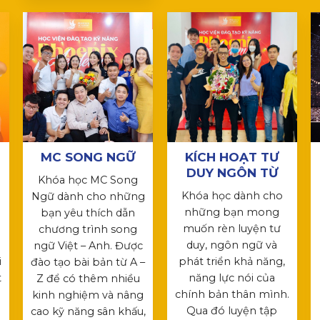
MC SONG NGỮ
KÍCH HOẠT TƯ
DUY NGÔN TỪ
Khóa học MC Song
Khóa học dành cho
Ngữ dành cho những
những bạn mong
bạn yêu thích dẫn
muốn rèn luyện tư
chương trình song
duy, ngôn ngữ và
ngữ Việt – Anh. Được
i
phát triển khả năng,
đào tạo bài bản từ A –
t
năng lực nói của
Z để có thêm nhiều
chính bản thân mình.
kinh nghiệm và nâng
Qua đó luyện tập
cao kỹ năng sân khấu,