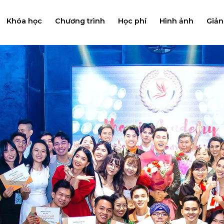
Khóa học
Chương trình
Học phí
Hình ảnh
Giản