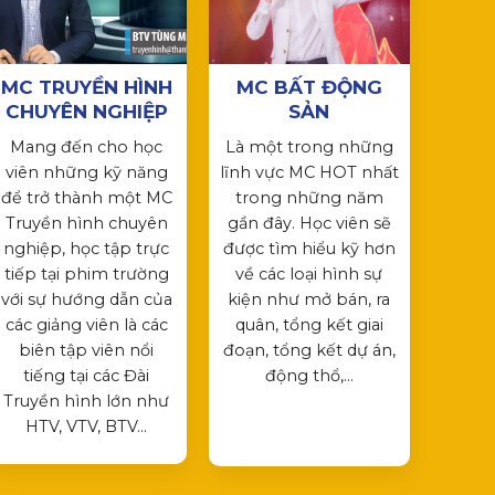
MC TRUYỀN HÌNH
MC BẤT ĐỘNG
CHUYÊN NGHIỆP
SẢN
Mang đến cho học
Là một trong những
viên những kỹ năng
lĩnh vực MC HOT nhất
để trở thành một MC
trong những năm
Truyền hình chuyên
gần đây. Học viên sẽ
nghiệp, học tập trực
được tìm hiểu kỹ hơn
tiếp tại phim trường
về các loại hình sự
với sự hướng dẫn của
kiện như mở bán, ra
các giảng viên là các
quân, tổng kết giai
biên tập viên nổi
đoạn, tổng kết dự án,
tiếng tại các Đài
động thổ,…
Truyền hình lớn như
HTV, VTV, BTV…