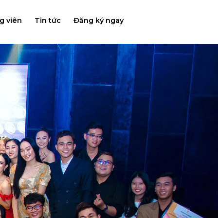
g viên
Tin tức
Đăng ký ngay