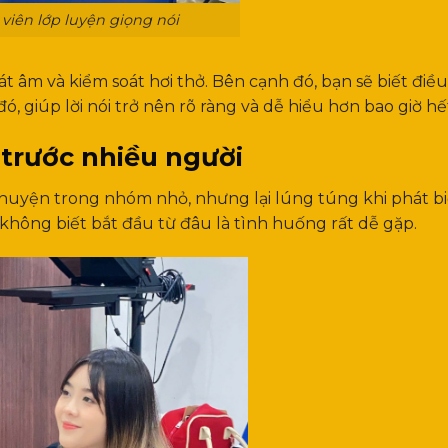
viên lớp luyện giọng nói
t âm và kiểm soát hơi thở. Bên cạnh đó, bạn sẽ biết điều
ó, giúp lời nói trở nên rõ ràng và dễ hiểu hơn bao giờ hế
i trước nhiều người
 chuyện trong nhóm nhỏ, nhưng lại lúng túng khi phát b
 không biết bắt đầu từ đâu là tình huống rất dễ gặp.