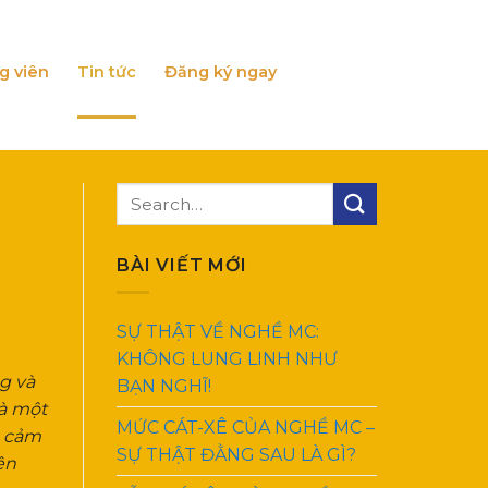
g viên
Tin tức
Đăng ký ngay
BÀI VIẾT MỚI
SỰ THẬT VỀ NGHỀ MC:
KHÔNG LUNG LINH NHƯ
g và
BẠN NGHĨ!
là một
MỨC CÁT-XÊ CỦA NGHỀ MC –
c cảm
SỰ THẬT ĐẰNG SAU LÀ GÌ?
ện