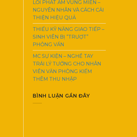
LỖI PHÁT ÂM VÙNG MIỀN –
NGUYÊN NHÂN VÀ CÁCH CẢI
THIỆN HIỆU QUẢ
THIẾU KỸ NĂNG GIAO TIẾP –
SINH VIÊN BỊ “TRƯỢT”
PHỎNG VẤN
MC SỰ KIỆN – NGHỀ TAY
TRÁI LÝ TƯỞNG CHO NHÂN
VIÊN VĂN PHÒNG KIẾM
THÊM THU NHẬP
BÌNH LUẬN GẦN ĐÂY