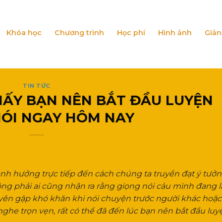
Khóa học
Chương trình
Học phí
Hình ảnh
Giản
TIN TỨC
HẤY BẠN NÊN BẮT ĐẦU LUYỆN
NÓI NGAY HÔM NAY
 ảnh hưởng trực tiếp đến cách chúng ta truyền đạt ý tưởn
ông phải ai cũng nhận ra rằng giọng nói cảu mình đang 
uyên gặp khó khăn khi nói chuyện trước người khác hoặ
ghe trọn vẹn, rất có thể đã đến lúc bạn nên bắt đầu luy