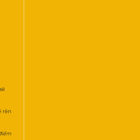
sẽ
ể rèn
 điểm