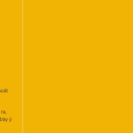
soát
ra,
bày ý