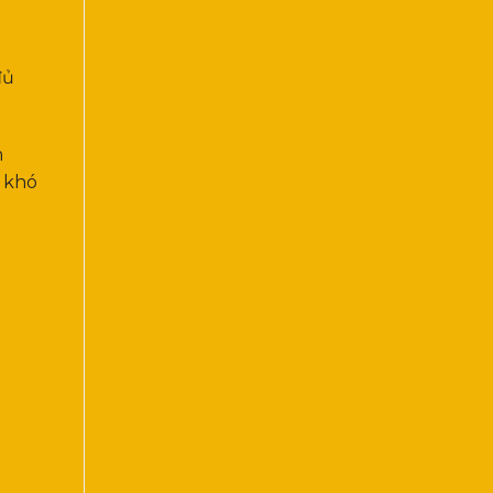
đủ
m
e khó