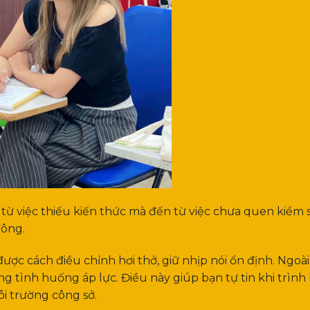
t từ việc thiếu kiến thức mà đến từ việc chưa quen kiểm 
đông.
ợc cách điều chỉnh hơi thở, giữ nhịp nói ổn định. Ngoài 
g tình huống áp lực. Điều này giúp bạn tự tin khi trình 
ôi trường công sở.