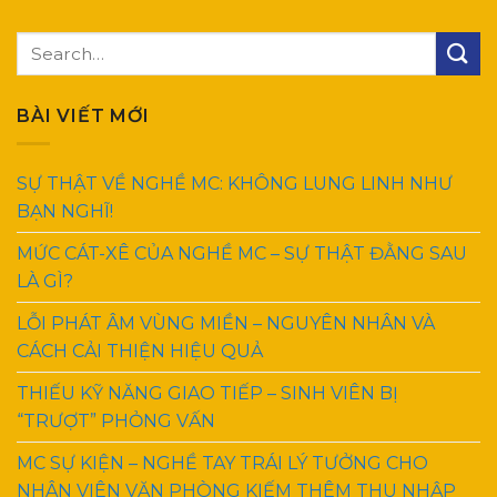
BÀI VIẾT MỚI
SỰ THẬT VỀ NGHỀ MC: KHÔNG LUNG LINH NHƯ
BẠN NGHĨ!
MỨC CÁT-XÊ CỦA NGHỀ MC – SỰ THẬT ĐẰNG SAU
LÀ GÌ?
LỖI PHÁT ÂM VÙNG MIỀN – NGUYÊN NHÂN VÀ
CÁCH CẢI THIỆN HIỆU QUẢ
THIẾU KỸ NĂNG GIAO TIẾP – SINH VIÊN BỊ
“TRƯỢT” PHỎNG VẤN
MC SỰ KIỆN – NGHỀ TAY TRÁI LÝ TƯỞNG CHO
NHÂN VIÊN VĂN PHÒNG KIẾM THÊM THU NHẬP