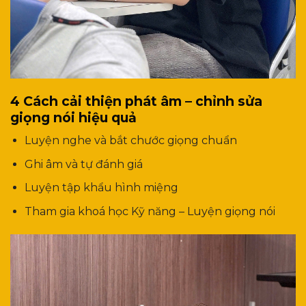
4 Cách cải thiện phát âm – chỉnh sửa
giọng nói hiệu quả
Luyện nghe và bắt chước giọng chuẩn
Ghi âm và tự đánh giá
Luyện tập khẩu hình miệng
Tham gia khoá học Kỹ năng – Luyện giọng nói