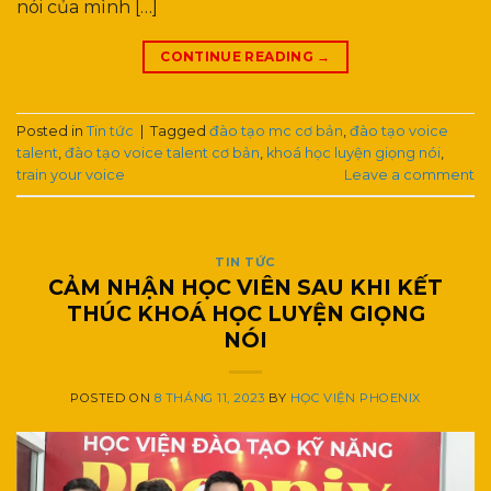
nói của mình […]
CONTINUE READING
→
Posted in
Tin tức
|
Tagged
đào tạo mc cơ bản
,
đào tạo voice
talent
,
đào tạo voice talent cơ bản
,
khoá học luyện giọng nói
,
train your voice
Leave a comment
TIN TỨC
CẢM NHẬN HỌC VIÊN SAU KHI KẾT
THÚC KHOÁ HỌC LUYỆN GIỌNG
NÓI
POSTED ON
8 THÁNG 11, 2023
BY
HỌC VIỆN PHOENIX