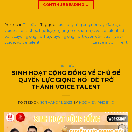
CONTINUE READING
→
Posted in
Tin tức
|
Tagged
cách duy trì giọng nói hay
,
đào tạo
voice talent
,
khoá học luyện giọng nói
,
khoá học voice talent cơ
bản
,
Luyện giọng nói hay
,
luyện giọng nói truyền cảm
,
train your
voice
,
voice talent
Leave a comment
TIN TỨC
SINH HOẠT CỘNG ĐỒNG VỀ CHỦ ĐỀ
QUYỀN LỰC GIỌNG NÓI ĐỂ TRỞ
THÀNH VOICE TALENT
POSTED ON
30 THÁNG 11, 2023
BY
HỌC VIỆN PHOENIX