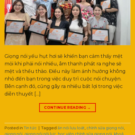
Giọng nói yếu hụt hơi sẽ khiến bạn cảm thấy mệt
mỏi khi phải nói nhiều, âm thanh phát ra nghe sẽ
mệt và thều thào. Điều này làm ảnh hưởng không
nhỏ đến bạn trong việc duy trì cuộc nói chuyện.
Bên cạnh đó, cũng gây ra nhiều bất lợi trong việc
diễn thuyết […]
CONTINUE READING
→
Posted in
Tin tức
|
Tagged
ăn nói lưu loát
,
chỉnh sửa giọng nói
,
giọng nói
,
giọng nói nội lực
,
học viện chỉnh sửa giọng nói
,
khoá