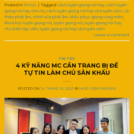
Posted in
Tin tức
|
Tagged
cách luyện giọng nói hay
,
cách luyện
giọng nói hay cho nữ
,
cách luyện giọng nói hay và truyền cảm
,
cải
thiện phát âm
,
chỉnh sửa phát âm
,
khắc phục giọng vùng miền
,
khoá học luyện giọng nói
,
luyện giọng nói
,
luyện giọng nói hay
như biên tập viên
,
luyện giọng nói hay và truyền cảm
Leave a comment
TIN TỨC
4 KỸ NĂNG MC CẦN TRANG BỊ ĐỂ
TỰ TIN LÀM CHỦ SÂN KHẤU
POSTED ON
14 THÁNG 10, 2023
BY
HỌC VIỆN PHOENIX