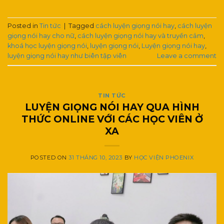
Posted in
Tin tức
|
Tagged
cách luyện giọng nói hay
,
cách luyện
giọng nói hay cho nữ
,
cách luyện giọng nói hay và truyền cảm
,
khoá học luyện giọng nói
,
luyện giọng nói
,
Luyện giọng nói hay
,
luyện giọng nói hay như biên tập viên
Leave a comment
TIN TỨC
LUYỆN GIỌNG NÓI HAY QUA HÌNH
THỨC ONLINE VỚI CÁC HỌC VIÊN Ở
XA
POSTED ON
31 THÁNG 10, 2023
BY
HỌC VIỆN PHOENIX