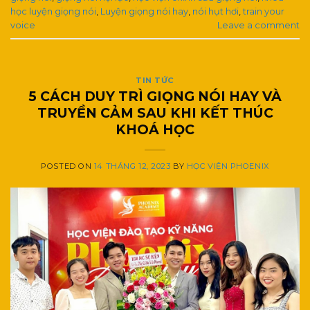
học luyện giọng nói
,
Luyện giọng nói hay
,
nói hụt hơi
,
train your
voice
Leave a comment
TIN TỨC
5 CÁCH DUY TRÌ GIỌNG NÓI HAY VÀ
TRUYỀN CẢM SAU KHI KẾT THÚC
KHOÁ HỌC
POSTED ON
14 THÁNG 12, 2023
BY
HỌC VIỆN PHOENIX