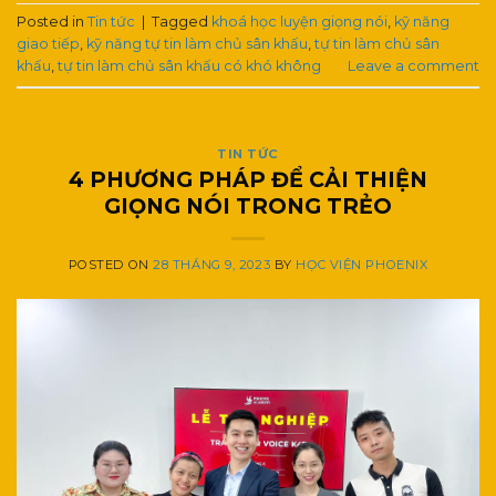
Posted in
Tin tức
|
Tagged
khoá học luyện giọng nói
,
kỹ năng
giao tiếp
,
kỹ năng tự tin làm chủ sân khấu
,
tự tin làm chủ sân
khấu
,
tự tin làm chủ sân khấu có khó không
Leave a comment
TIN TỨC
4 PHƯƠNG PHÁP ĐỂ CẢI THIỆN
GIỌNG NÓI TRONG TRẺO
POSTED ON
28 THÁNG 9, 2023
BY
HỌC VIỆN PHOENIX