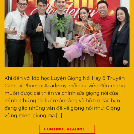
Khi đến với lớp học Luyện Giọng Nói Hay & Truyền
Cảm tại Phoenix Academy, mỗi học viên đều mong
muốn được cải thiện và chỉnh sửa giọng nói của
mình. Chúng tôi luôn sẵn sàng và hỗ trợ các bạn
đang gặp những vấn đề về giọng nói như: Giọng
vùng miền, giọng địa […]
CONTINUE READING
→