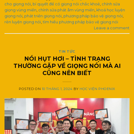
cho giọng nói
,
bí quyết để có giọng nói chắc khoẻ
,
chỉnh sửa
giọng vùng miền
,
chỉnh sửa phát âm vùng miền
,
khoá học luyện
giọng nói
,
phát triển giọng nói
,
phương pháp bảo vệ giọng nói
,
rèn luyện giọng nói
,
tìm hiểu phương pháp bảo vệ giọng nói
Leave a comment
TIN TỨC
NÓI HỤT HƠI – TÌNH TRẠNG
THƯỜNG GẶP VỀ GIỌNG NÓI MÀ AI
CŨNG NÊN BIẾT
POSTED ON
10 THÁNG 1, 2024
BY
HỌC VIỆN PHOENIX