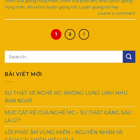
chỉnh sửa giọng vùng miền
,
chỉnh sửa phát âm
,
khắc phục giọng
vùng miền
,
khoá học luyện giọng nói
,
Luyện giọng nói hay
Leave a comment
1
2
BÀI VIẾT MỚI
SỰ THẬT VỀ NGHỀ MC: KHÔNG LUNG LINH NHƯ
BẠN NGHĨ!
MỨC CÁT-XÊ CỦA NGHỀ MC – SỰ THẬT ĐẰNG SAU
LÀ GÌ?
LỖI PHÁT ÂM VÙNG MIỀN – NGUYÊN NHÂN VÀ