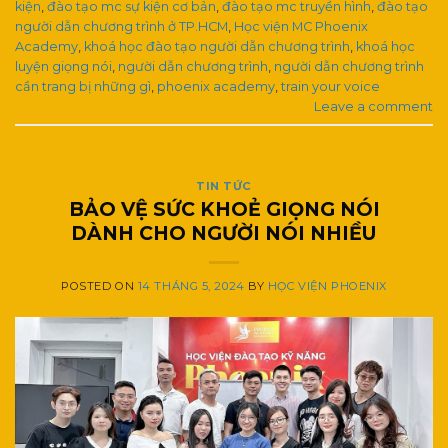
kiện
,
đào tạo mc sự kiện cơ bản
,
đào tạo mc truyền hình
,
đào tạo
người dẫn chương trình ở TP.HCM
,
Học viện MC Phoenix
Academy
,
khoá học đào tạo người dẫn chương trình
,
khoá học
luyện giọng nói
,
người dẫn chương trình
,
người dẫn chương trình
cần trang bị những gì
,
phoenix academy
,
train your voice
Leave a comment
TIN TỨC
BẢO VỆ SỨC KHOẺ GIỌNG NÓI
DÀNH CHO NGƯỜI NÓI NHIỀU
POSTED ON
14 THÁNG 5, 2024
BY
HỌC VIỆN PHOENIX