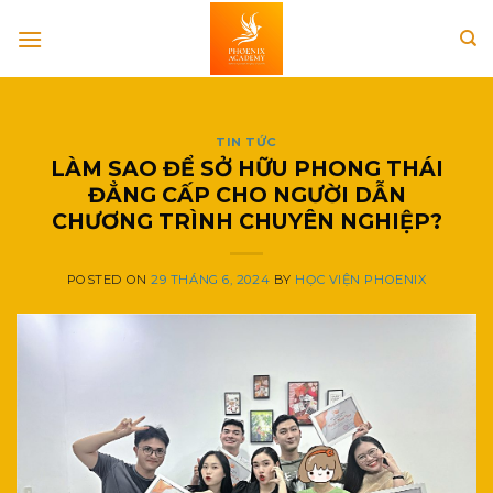
Skip
to
content
TIN TỨC
LÀM SAO ĐỂ SỞ HỮU PHONG THÁI
ĐẲNG CẤP CHO NGƯỜI DẪN
CHƯƠNG TRÌNH CHUYÊN NGHIỆP?
POSTED ON
29 THÁNG 6, 2024
BY
HỌC VIỆN PHOENIX