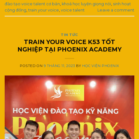
đào tạo voice talent cơ bản
,
khoá học luyện giọng nói
,
sinh hoạt
cộng đồng
,
train your voice
,
voice talent
Leave a comment
TIN TỨC
TRAIN YOUR VOICE K53 TỐT
NGHIỆP TẠI PHOENIX ACADEMY
POSTED ON
9 THÁNG 11, 2023
BY
HỌC VIỆN PHOENIX