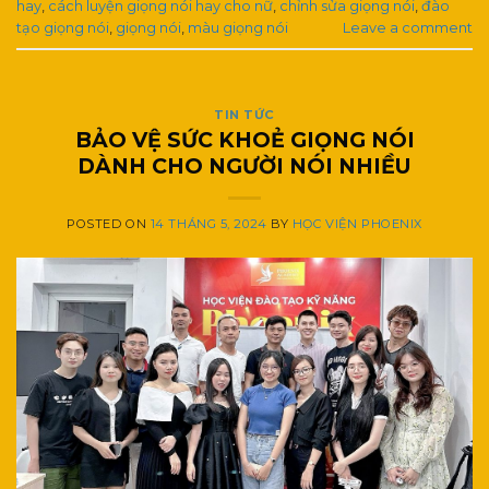
hay
,
cách luyện giọng nói hay cho nữ
,
chỉnh sửa giọng nói
,
đào
tạo giọng nói
,
giọng nói
,
màu giọng nói
Leave a comment
TIN TỨC
BẢO VỆ SỨC KHOẺ GIỌNG NÓI
DÀNH CHO NGƯỜI NÓI NHIỀU
POSTED ON
14 THÁNG 5, 2024
BY
HỌC VIỆN PHOENIX