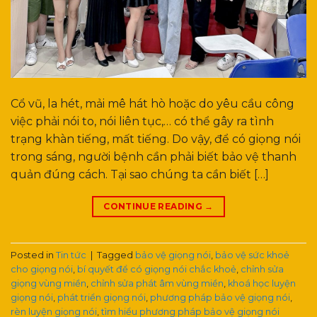
Cổ vũ, la hét, mải mê hát hò hoặc do yêu cầu công
việc phải nói to, nói liên tục,… có thể gây ra tình
trạng khàn tiếng, mất tiếng. Do vậy, để có giọng nói
trong sáng, người bệnh cần phải biết bảo vệ thanh
quản đúng cách. Tại sao chúng ta cần biết […]
CONTINUE READING
→
Posted in
Tin tức
|
Tagged
bảo vệ giọng nói
,
bảo vệ sức khoẻ
cho giọng nói
,
bí quyết để có giọng nói chắc khoẻ
,
chỉnh sửa
giọng vùng miền
,
chỉnh sửa phát âm vùng miền
,
khoá học luyện
giọng nói
,
phát triển giọng nói
,
phương pháp bảo vệ giọng nói
,
rèn luyện giọng nói
,
tìm hiểu phương pháp bảo vệ giọng nói