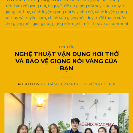
trẻo
,
bảo vệ giọng nói
,
bí quyết để có giọng nói hay
,
cách duy trì
giọng nói hay
,
cách luyện giọng nói hay cho nữ
,
cách luyện giọng
nói hay và truyền cảm
,
chỉnh sửa giọng nói
,
duy trì độ thanh xuân
cho giọng nói
,
giọng nói
,
giọng nói mạnh mẽ
Leave a comment
TIN TỨC
NGHỆ THUẬT VẬN DỤNG HƠI THỞ
VÀ BẢO VỆ GIỌNG NÓI VÀNG CỦA
BẠN
POSTED ON
23 THÁNG 8, 2024
BY
HỌC VIỆN PHOENIX