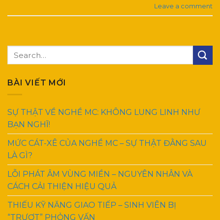
Leave a comment
BÀI VIẾT MỚI
SỰ THẬT VỀ NGHỀ MC: KHÔNG LUNG LINH NHƯ
BẠN NGHĨ!
MỨC CÁT-XÊ CỦA NGHỀ MC – SỰ THẬT ĐẰNG SAU
LÀ GÌ?
LỖI PHÁT ÂM VÙNG MIỀN – NGUYÊN NHÂN VÀ
CÁCH CẢI THIỆN HIỆU QUẢ
THIẾU KỸ NĂNG GIAO TIẾP – SINH VIÊN BỊ
“TRƯỢT” PHỎNG VẤN