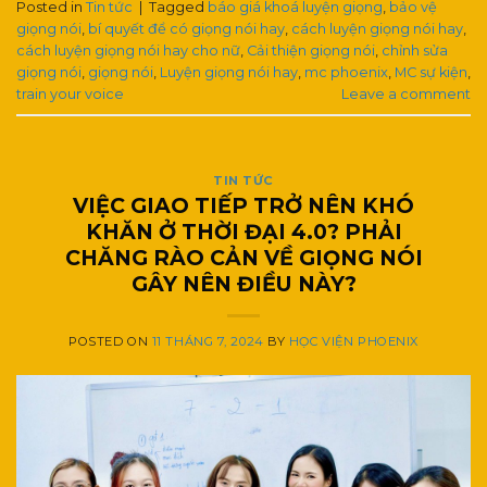
Posted in
Tin tức
|
Tagged
báo giá khoá luyện giọng
,
bảo vệ
giọng nói
,
bí quyết để có giọng nói hay
,
cách luyện giọng nói hay
,
cách luyện giọng nói hay cho nữ
,
Cải thiện giọng nói
,
chỉnh sửa
giọng nói
,
giọng nói
,
Luyện giọng nói hay
,
mc phoenix
,
MC sự kiện
,
train your voice
Leave a comment
TIN TỨC
VIỆC GIAO TIẾP TRỞ NÊN KHÓ
KHĂN Ở THỜI ĐẠI 4.0? PHẢI
CHĂNG RÀO CẢN VỀ GIỌNG NÓI
GÂY NÊN ĐIỀU NÀY?
POSTED ON
11 THÁNG 7, 2024
BY
HỌC VIỆN PHOENIX