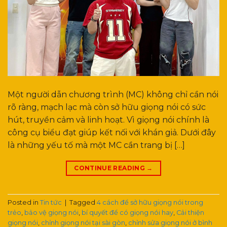
Một người dẫn chương trình (MC) không chỉ cần nói
rõ ràng, mạch lạc mà còn sở hữu giọng nói có sức
hút, truyền cảm và linh hoạt. Vì giọng nói chính là
công cụ biểu đạt giúp kết nối với khán giả. Dưới đây
là những yếu tố mà một MC cần trang bị […]
CONTINUE READING
→
Posted in
Tin tức
|
Tagged
4 cách để sở hữu giọng nói trong
trẻo
,
bảo vệ giọng nói
,
bí quyết để có giọng nói hay
,
Cải thiện
giọng nói
,
chỉnh giọng nói tại sài gòn
,
chỉnh sửa giọng nói ở bình