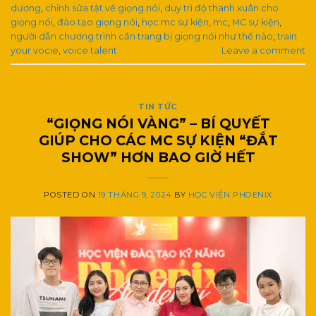
dương
,
chỉnh sửa tật về giọng nói
,
duy trì độ thanh xuân cho
giọng nói
,
đào tạo giọng nói
,
học mc sự kiện
,
mc
,
MC sự kiện
,
người dẫn chương trình cần trang bị giọng nói như thế nào
,
train
your vocie
,
voice talent
Leave a comment
TIN TỨC
“GIỌNG NÓI VÀNG” – BÍ QUYẾT
GIÚP CHO CÁC MC SỰ KIỆN “ĐẮT
SHOW” HƠN BAO GIỜ HẾT
POSTED ON
19 THÁNG 9, 2024
BY
HỌC VIỆN PHOENIX