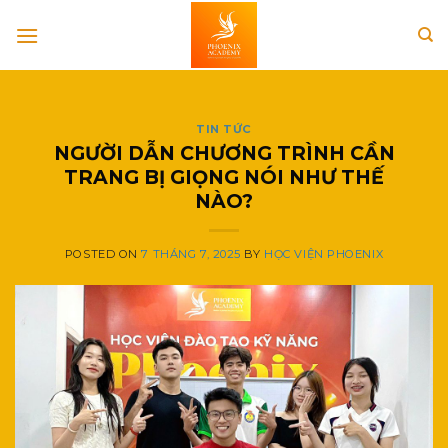
Skip
to
content
TIN TỨC
NGƯỜI DẪN CHƯƠNG TRÌNH CẦN
TRANG BỊ GIỌNG NÓI NHƯ THẾ
NÀO?
POSTED ON
7 THÁNG 7, 2025
BY
HỌC VIỆN PHOENIX