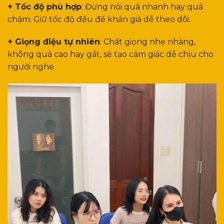
+ Tốc độ phù hợp
: Đừng nói quá nhanh hay quá
chậm. Giữ tốc độ đều để khán giả dễ theo dõi.
+ Giọng điệu tự nhiên
: Chất giọng nhẹ nhàng,
không quá cao hay gắt, sẽ tạo cảm giác dễ chịu cho
người nghe.