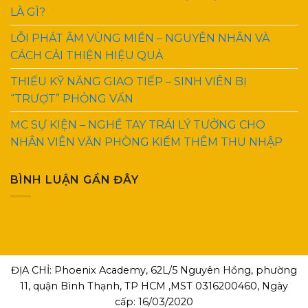
LÀ GÌ?
LỖI PHÁT ÂM VÙNG MIỀN – NGUYÊN NHÂN VÀ
CÁCH CẢI THIỆN HIỆU QUẢ
THIẾU KỸ NĂNG GIAO TIẾP – SINH VIÊN BỊ
“TRƯỢT” PHỎNG VẤN
MC SỰ KIỆN – NGHỀ TAY TRÁI LÝ TƯỞNG CHO
NHÂN VIÊN VĂN PHÒNG KIẾM THÊM THU NHẬP
BÌNH LUẬN GẦN ĐÂY
ĐỊA CHỈ: Phoenix Academy, 62L/5 Nguyên Hồng, phường
11, quận Bình Thạnh, TP HCM ,MST 0316200460, Ngày
cấp: 16/03/2020