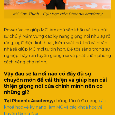
MC Sơn Thịnh – Cựu học viên Phoenix Academy
Power Voice giúp MC làm chủ sân khấu và thu hút
sự chú ý. Nắm vững các kỹ năng giọng nói như sự rõ
ràng, ngữ điệu linh hoạt, kiểm soát hơi thở và nhấn
nhá sẽ giúp MC mới tự tin hơn. Để tỏa sáng trong sự
nghiệp, hãy rèn luyện giọng nói và phát triển phong
cách riêng cho mình.
Vậy đâu sẽ là nơi nào có đầy đủ sự
chuyên môn để cải thiện và giúp bạn cải
thiện giọng nói của chính mình nên có
những gì?
Tại Phoenix Academy,
chúng tôi có đa dạng
các
khoá học về kỹ năng làm MC và các khoá học về
Luyện Giọng Nói