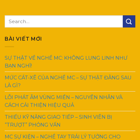
BÀI VIẾT MỚI
SỰ THẬT VỀ NGHỀ MC: KHÔNG LUNG LINH NHƯ
BẠN NGHĨ!
MỨC CÁT-XÊ CỦA NGHỀ MC – SỰ THẬT ĐẰNG SAU
LÀ GÌ?
LỖI PHÁT ÂM VÙNG MIỀN – NGUYÊN NHÂN VÀ
CÁCH CẢI THIỆN HIỆU QUẢ
THIẾU KỸ NĂNG GIAO TIẾP – SINH VIÊN BỊ
“TRƯỢT” PHỎNG VẤN
MC SỰ KIỆN – NGHỀ TAY TRÁI LÝ TƯỞNG CHO