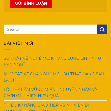
BÀI VIẾT MỚI
SỰ THẬT VỀ NGHỀ MC: KHÔNG LUNG LINH NHƯ
BẠN NGHĨ!
MỨC CÁT-XÊ CỦA NGHỀ MC – SỰ THẬT ĐẰNG SAU
LÀ GÌ?
LỖI PHÁT ÂM VÙNG MIỀN – NGUYÊN NHÂN VÀ
CÁCH CẢI THIỆN HIỆU QUẢ
THIẾU KỸ NĂNG GIAO TIẾP – SINH VIÊN BỊ