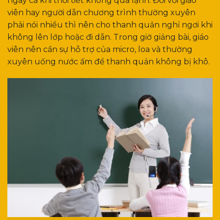
ngay cả khi thời tiết không quá lạnh. Đối với giáo
viên hay người dẫn chương trình thường xuyên
phải nói nhiều thì nên cho thanh quản nghỉ ngơi khi
không lên lớp hoặc đi dẫn. Trong giờ giảng bài, giáo
viên nên cần sự hỗ trợ của micro, loa và thường
xuyên uống nước ấm để thanh quản không bị khô.