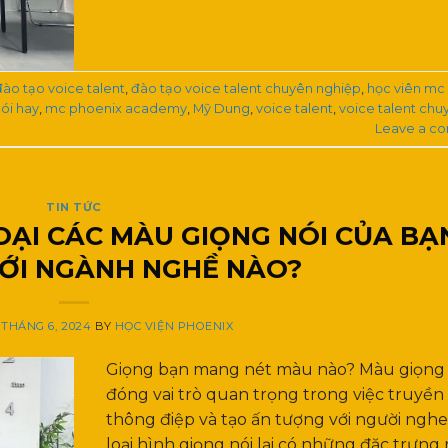
đào tạo voice talent
,
đào tạo voice talent chuyên nghiệp
,
học viên mc
ói hay
,
mc phoenix academy
,
Mỹ Dung
,
voice talent
,
voice talent chu
Leave a c
TIN TỨC
OẠI CÁC MÀU GIỌNG NÓI CỦA BẠ
ỚI NGÀNH NGHỀ NÀO?
 THÁNG 6, 2024
BY
HỌC VIỆN PHOENIX
Giọng bạn mang nét màu nào? Màu giọng 
đóng vai trò quan trọng trong việc truyền 
thông điệp và tạo ấn tượng với người nghe
loại hình giọng nói lại có những đặc trưng 