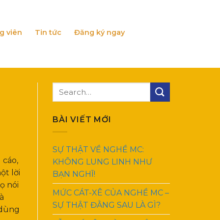
g viên
Tin tức
Đăng ký ngay
BÀI VIẾT MỚI
SỰ THẬT VỀ NGHỀ MC:
 cáo,
KHÔNG LUNG LINH NHƯ
t lời
BẠN NGHĨ!
ọ nói
MỨC CÁT-XÊ CỦA NGHỀ MC –
à
SỰ THẬT ĐẰNG SAU LÀ GÌ?
 dùng