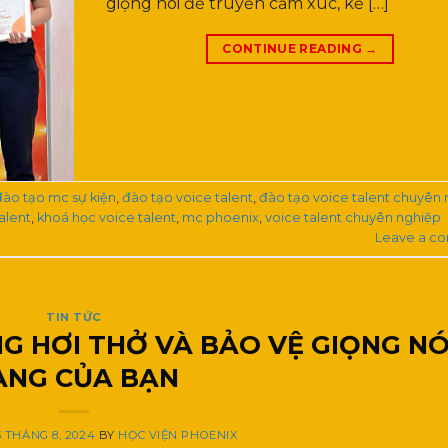
giọng nói để truyền cảm xúc, kể […]
CONTINUE READING
→
đào tạo mc sự kiện
,
đào tạo voice talent
,
đào tạo voice talent chuyên
alent
,
khoá học voice talent
,
mc phoenix
,
voice talent chuyên nghiệp
Leave a c
TIN TỨC
G HƠI THỞ VÀ BẢO VỆ GIỌNG NÓ
ÀNG CỦA BẠN
3 THÁNG 8, 2024
BY
HỌC VIỆN PHOENIX