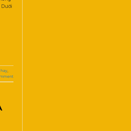
 Dưới
 hay
,
omment
À