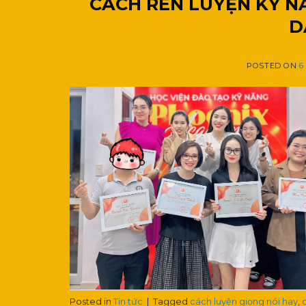
CÁCH RÈN LUYỆN KỸ N
D
POSTED ON
6
Posted in
Tin tức
|
Tagged
cách luyện giọng nói hay
,