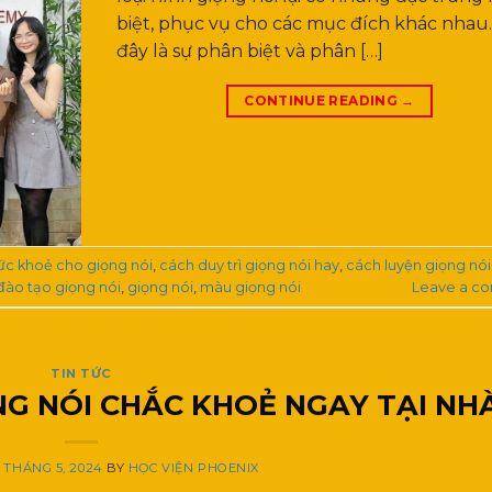
biệt, phục vụ cho các mục đích khác nhau.
đây là sự phân biệt và phân […]
CONTINUE READING
→
ức khoẻ cho giọng nói
,
cách duy trì giọng nói hay
,
cách luyện giọng nói
đào tạo giọng nói
,
giọng nói
,
màu giọng nói
Leave a c
TIN TỨC
NG NÓI CHẮC KHOẺ NGAY TẠI NH
0 THÁNG 5, 2024
BY
HỌC VIỆN PHOENIX