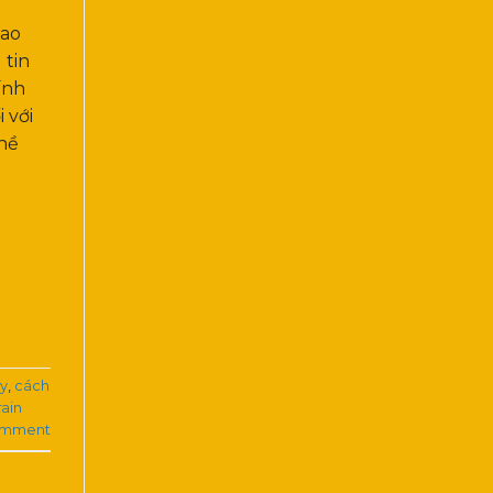
iao
 tin
ính
 với
hề
ay
,
cách
rain
omment