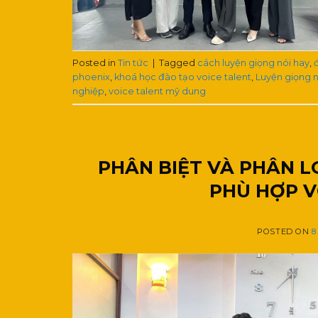
Posted in
Tin tức
|
Tagged
cách luyện giọng nói hay
,
phoenix
,
khoá học đào tạo voice talent
,
Luyện giọng n
nghiệp
,
voice talent mỹ dung
PHÂN BIỆT VÀ PHÂN L
PHÙ HỢP V
POSTED ON
8