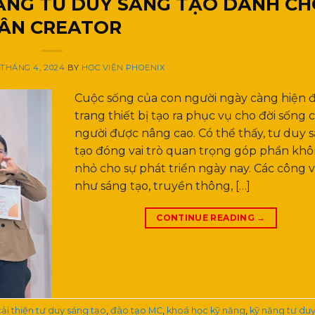
ĂNG TƯ DUY SÁNG TẠO DÀNH C
ÂN CREATOR
 THÁNG 4, 2024
BY
HỌC VIỆN PHOENIX
Cuộc sống của con người ngày càng hiện đ
trang thiết bị tạo ra phục vụ cho đời sống 
người được nâng cao. Có thể thấy, tư duy 
tạo đóng vai trò quan trọng góp phần kh
nhỏ cho sự phát triển ngày nay. Các công v
như sáng tạo, truyền thông, […]
CONTINUE READING
→
cải thiện tư duy sáng tạo
,
đào tạo MC
,
khoá học kỹ năng
,
kỹ năng tư du