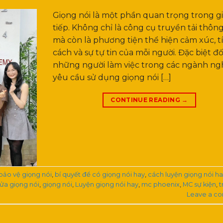
Giọng nói là một phần quan trọng trong g
tiếp. Không chỉ là công cụ truyền tải thông
mà còn là phương tiện thể hiện cảm xúc, t
cách và sự tự tin của mỗi người. Đặc biệt đối
những người làm việc trong các ngành ng
yêu cầu sử dụng giọng nói […]
CONTINUE READING
→
bảo vệ giọng nói
,
bí quyết để có giọng nói hay
,
cách luyện giọng nói h
sửa giọng nói
,
giọng nói
,
Luyện giọng nói hay
,
mc phoenix
,
MC sự kiện
,
t
Leave a c