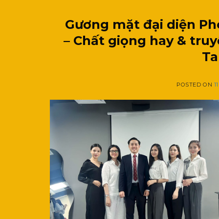
Gương mặt đại diện P
– Chất giọng hay & tr
Ta
POSTED ON
1