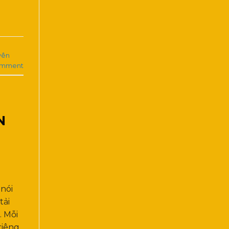
yên
omment
N
nói
tải
. Mỗi
riêng