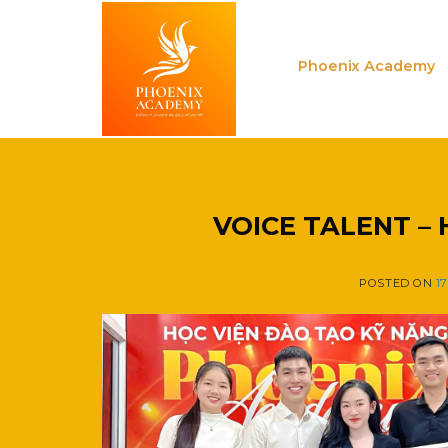
Skip
to
content
Phoenix Academy
VOICE TALENT –
POSTED ON
1