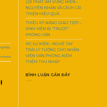
LỖI PHÁT ÂM VÙNG MIỀN –
NGUYÊN NHÂN VÀ CÁCH CẢI
THIỆN HIỆU QUẢ
THIẾU KỸ NĂNG GIAO TIẾP –
SINH VIÊN BỊ “TRƯỢT”
PHỎNG VẤN
MC SỰ KIỆN – NGHỀ TAY
 nghiệp
,
TRÁI LÝ TƯỞNG CHO NHÂN
VIÊN VĂN PHÒNG KIẾM
omment
THÊM THU NHẬP
BÌNH LUẬN GẦN ĐÂY
I