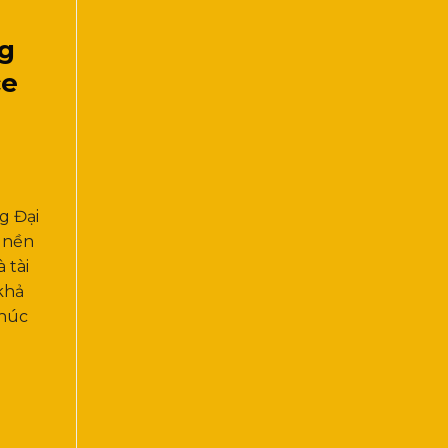
g
ce
g Đại
u nền
 tài
khả
thúc