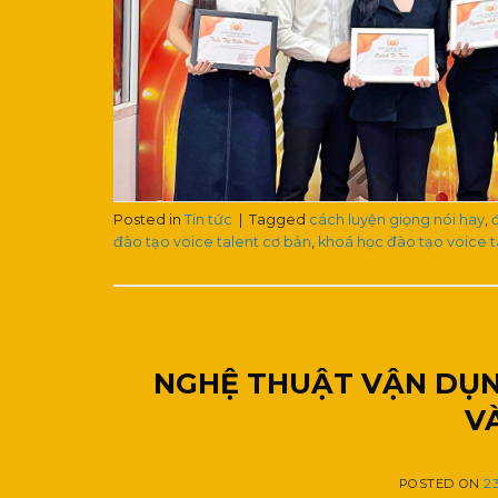
Posted in
Tin tức
|
Tagged
cách luyện giọng nói hay
,
đào tạo voice talent cơ bản
,
khoá học đào tạo voice t
NGHỆ THUẬT VẬN DỤN
V
POSTED ON
2