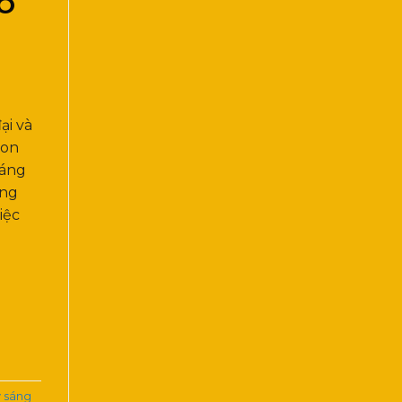
HO
ại và
con
sáng
ông
iệc
y sáng