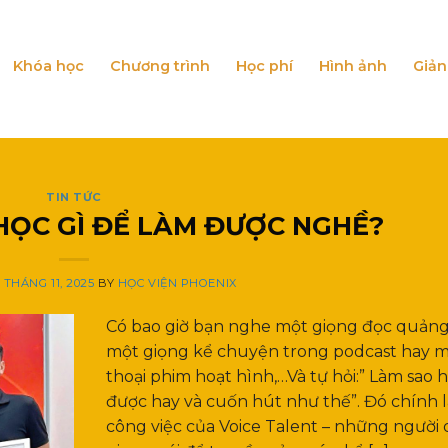
Khóa học
Chương trình
Học phí
Hình ảnh
Giản
TIN TỨC
 HỌC GÌ ĐỂ LÀM ĐƯỢC NGHỀ?
7 THÁNG 11, 2025
BY
HỌC VIỆN PHOENIX
Có bao giờ bạn nghe một giọng đọc quảng
một giọng kể chuyện trong podcast hay mộ
thoại phim hoạt hình,…Và tự hỏi:” Làm sao h
được hay và cuốn hút như thế”. Đó chính l
công việc của Voice Talent – những người