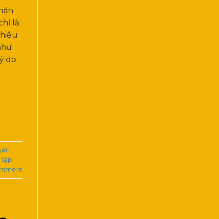
phần
hỉ là
nhiều
như
ý do
yện
 tập
omment