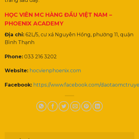
trang sau đây:
HỌC VIÊN MC HÀNG ĐẦU VIỆT NAM –
PHOENIX ACADEMY
Địa chỉ:
62L/5, cư xá Nguyên Hồng, phường 11, quận
Bình Thạnh
Phone:
033 216 3202
Website:
hocvienphoenix.com
Facebook:
https://www.facebook.com/daotaomctruy