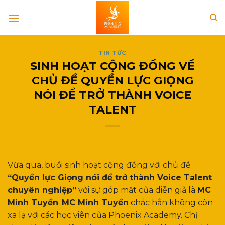
Skip
to
content
TIN TỨC
SINH HOẠT CỘNG ĐỒNG VỀ
CHỦ ĐỀ QUYỀN LỰC GIỌNG
NÓI ĐỂ TRỞ THÀNH VOICE
TALENT
Vừa qua, buổi sinh hoạt cộng đồng với chủ đề
“Quyền lực Giọng nói để trở thành Voice Talent
chuyên nghiệp”
với sự góp mặt của diễn giả là
MC
Minh Tuyền
.
MC Minh Tuyền
chắc hẳn không còn
xa lạ với các học viên của Phoenix Academy. Chị