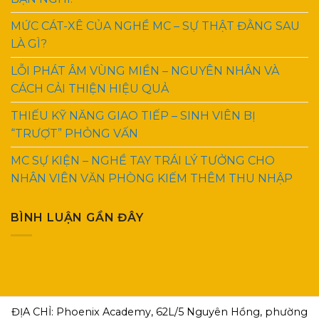
MỨC CÁT-XÊ CỦA NGHỀ MC – SỰ THẬT ĐẰNG SAU
LÀ GÌ?
LỖI PHÁT ÂM VÙNG MIỀN – NGUYÊN NHÂN VÀ
CÁCH CẢI THIỆN HIỆU QUẢ
THIẾU KỸ NĂNG GIAO TIẾP – SINH VIÊN BỊ
“TRƯỢT” PHỎNG VẤN
MC SỰ KIỆN – NGHỀ TAY TRÁI LÝ TƯỞNG CHO
NHÂN VIÊN VĂN PHÒNG KIẾM THÊM THU NHẬP
BÌNH LUẬN GẦN ĐÂY
ĐỊA CHỈ: Phoenix Academy, 62L/5 Nguyên Hồng, phường