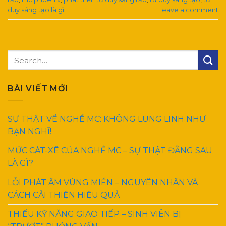
duy sáng tạo là gì
Leave a comment
BÀI VIẾT MỚI
SỰ THẬT VỀ NGHỀ MC: KHÔNG LUNG LINH NHƯ
BẠN NGHĨ!
MỨC CÁT-XÊ CỦA NGHỀ MC – SỰ THẬT ĐẰNG SAU
LÀ GÌ?
LỖI PHÁT ÂM VÙNG MIỀN – NGUYÊN NHÂN VÀ
CÁCH CẢI THIỆN HIỆU QUẢ
THIẾU KỸ NĂNG GIAO TIẾP – SINH VIÊN BỊ