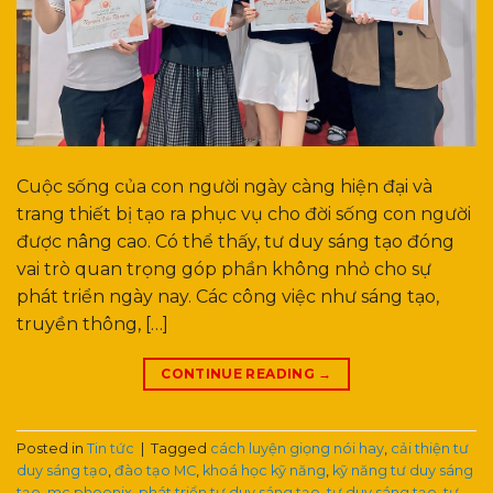
Cuộc sống của con người ngày càng hiện đại và
trang thiết bị tạo ra phục vụ cho đời sống con người
được nâng cao. Có thể thấy, tư duy sáng tạo đóng
vai trò quan trọng góp phần không nhỏ cho sự
phát triển ngày nay. Các công việc như sáng tạo,
truyền thông, […]
CONTINUE READING
→
Posted in
Tin tức
|
Tagged
cách luyện giọng nói hay
,
cải thiện tư
duy sáng tạo
,
đào tạo MC
,
khoá học kỹ năng
,
kỹ năng tư duy sáng
tạo
,
mc phoenix
,
phát triển tư duy sáng tạo
,
tư duy sáng tạo
,
tư