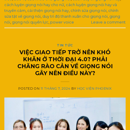
cách luyện giọng nói hay cho nữ
,
cách luyện giọng nói hay và
truyền cảm
,
cải thiện giọng nói hay
,
chỉnh sửa giọng nói
,
chỉnh
sửa tật về giọng nói
,
duy trì độ thanh xuân cho giọng nói
,
giọng
nói
,
giọng nói quyền lực
,
power voice
Leave a comment
TIN TỨC
VIỆC GIAO TIẾP TRỞ NÊN KHÓ
KHĂN Ở THỜI ĐẠI 4.0? PHẢI
CHĂNG RÀO CẢN VỀ GIỌNG NÓI
GÂY NÊN ĐIỀU NÀY?
POSTED ON
11 THÁNG 7, 2024
BY
HỌC VIỆN PHOENIX