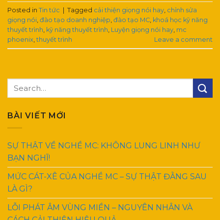
Posted in
Tin tức
|
Tagged
cải thiện giọng nói hay
,
chỉnh sửa
giọng nói
,
đào tạo doanh nghiệp
,
đào tạo MC
,
khoá học kỹ năng
thuyết trình
,
kỹ năng thuyết trình
,
Luyện giọng nói hay
,
mc
phoenix
,
thuyết trình
Leave a comment
BÀI VIẾT MỚI
SỰ THẬT VỀ NGHỀ MC: KHÔNG LUNG LINH NHƯ
BẠN NGHĨ!
MỨC CÁT-XÊ CỦA NGHỀ MC – SỰ THẬT ĐẰNG SAU
LÀ GÌ?
LỖI PHÁT ÂM VÙNG MIỀN – NGUYÊN NHÂN VÀ
CÁCH CẢI THIỆN HIỆU QUẢ