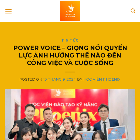
Skip
to
content
TIN TỨC
POWER VOICE – GIỌNG NÓI QUYỀN
LỰC ẢNH HƯỞNG THẾ NÀO ĐẾN
CÔNG VIỆC VÀ CUỘC SỐNG
POSTED ON
10 THÁNG 9, 2024
BY
HỌC VIỆN PHOENIX