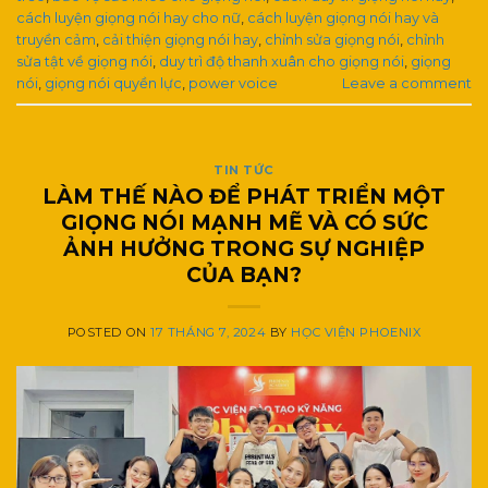
cách luyện giọng nói hay cho nữ
,
cách luyện giọng nói hay và
truyền cảm
,
cải thiện giọng nói hay
,
chỉnh sửa giọng nói
,
chỉnh
sửa tật về giọng nói
,
duy trì độ thanh xuân cho giọng nói
,
giọng
nói
,
giọng nói quyền lực
,
power voice
Leave a comment
TIN TỨC
LÀM THẾ NÀO ĐỂ PHÁT TRIỂN MỘT
GIỌNG NÓI MẠNH MẼ VÀ CÓ SỨC
ẢNH HƯỞNG TRONG SỰ NGHIỆP
CỦA BẠN?
POSTED ON
17 THÁNG 7, 2024
BY
HỌC VIỆN PHOENIX