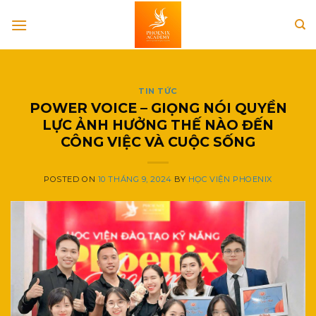
Skip
to
content
TIN TỨC
POWER VOICE – GIỌNG NÓI QUYỀN
LỰC ẢNH HƯỞNG THẾ NÀO ĐẾN
CÔNG VIỆC VÀ CUỘC SỐNG
POSTED ON
10 THÁNG 9, 2024
BY
HỌC VIỆN PHOENIX