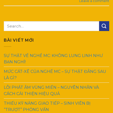
Leave a comment
BÀI VIẾT MỚI
SỰ THẬT VỀ NGHỀ MC: KHÔNG LUNG LINH NHƯ
BẠN NGHĨ!
MỨC CÁT-XÊ CỦA NGHỀ MC – SỰ THẬT ĐẰNG SAU
LÀ GÌ?
LỖI PHÁT ÂM VÙNG MIỀN – NGUYÊN NHÂN VÀ
CÁCH CẢI THIỆN HIỆU QUẢ
THIẾU KỸ NĂNG GIAO TIẾP – SINH VIÊN BỊ
“TRƯỢT” PHỎNG VẤN