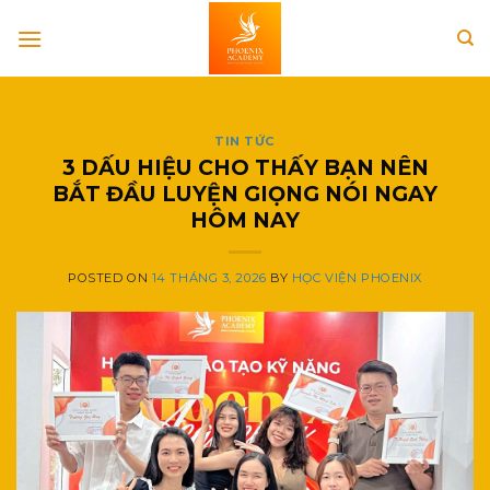
Skip
to
content
TIN TỨC
3 DẤU HIỆU CHO THẤY BẠN NÊN
BẮT ĐẦU LUYỆN GIỌNG NÓI NGAY
HÔM NAY
POSTED ON
14 THÁNG 3, 2026
BY
HỌC VIỆN PHOENIX