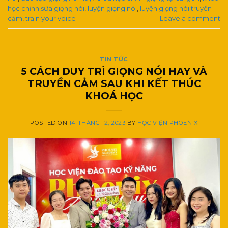
học chỉnh sửa giọng nói
,
luyện giọng nói
,
luyện giọng nói truyền
cảm
,
train your voice
Leave a comment
TIN TỨC
5 CÁCH DUY TRÌ GIỌNG NÓI HAY VÀ
TRUYỀN CẢM SAU KHI KẾT THÚC
KHOÁ HỌC
POSTED ON
14 THÁNG 12, 2023
BY
HỌC VIỆN PHOENIX