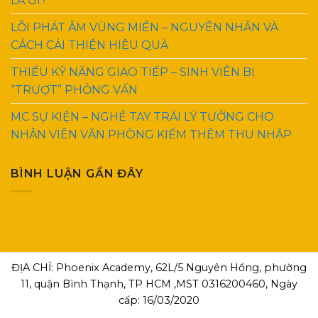
LÀ GÌ?
LỖI PHÁT ÂM VÙNG MIỀN – NGUYÊN NHÂN VÀ
CÁCH CẢI THIỆN HIỆU QUẢ
THIẾU KỸ NĂNG GIAO TIẾP – SINH VIÊN BỊ
“TRƯỢT” PHỎNG VẤN
MC SỰ KIỆN – NGHỀ TAY TRÁI LÝ TƯỞNG CHO
NHÂN VIÊN VĂN PHÒNG KIẾM THÊM THU NHẬP
BÌNH LUẬN GẦN ĐÂY
ĐỊA CHỈ: Phoenix Academy, 62L/5 Nguyên Hồng, phường
11, quận Bình Thạnh, TP HCM ,MST 0316200460, Ngày
cấp: 16/03/2020