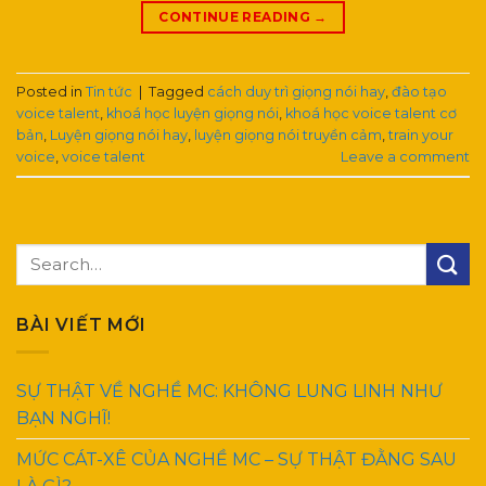
CONTINUE READING
→
Posted in
Tin tức
|
Tagged
cách duy trì giọng nói hay
,
đào tạo
voice talent
,
khoá học luyện giọng nói
,
khoá học voice talent cơ
bản
,
Luyện giọng nói hay
,
luyện giọng nói truyền cảm
,
train your
voice
,
voice talent
Leave a comment
BÀI VIẾT MỚI
SỰ THẬT VỀ NGHỀ MC: KHÔNG LUNG LINH NHƯ
BẠN NGHĨ!
MỨC CÁT-XÊ CỦA NGHỀ MC – SỰ THẬT ĐẰNG SAU