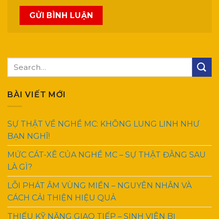
BÀI VIẾT MỚI
SỰ THẬT VỀ NGHỀ MC: KHÔNG LUNG LINH NHƯ
BẠN NGHĨ!
MỨC CÁT-XÊ CỦA NGHỀ MC – SỰ THẬT ĐẰNG SAU
LÀ GÌ?
LỖI PHÁT ÂM VÙNG MIỀN – NGUYÊN NHÂN VÀ
CÁCH CẢI THIỆN HIỆU QUẢ
THIẾU KỸ NĂNG GIAO TIẾP – SINH VIÊN BỊ