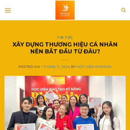
Skip
to
content
TIN TỨC
XÂY DỰNG THƯƠNG HIỆU CÁ NHÂN
NÊN BẮT ĐẦU TỪ ĐÂU?
POSTED ON
1 THÁNG 11, 2024
BY
HỌC VIỆN PHOENIX