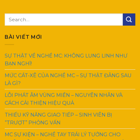
BÀI VIẾT MỚI
SỰ THẬT VỀ NGHỀ MC: KHÔNG LUNG LINH NHƯ
BẠN NGHĨ!
MỨC CÁT-XÊ CỦA NGHỀ MC – SỰ THẬT ĐẰNG SAU
LÀ GÌ?
LỖI PHÁT ÂM VÙNG MIỀN – NGUYÊN NHÂN VÀ
CÁCH CẢI THIỆN HIỆU QUẢ
THIẾU KỸ NĂNG GIAO TIẾP – SINH VIÊN BỊ
“TRƯỢT” PHỎNG VẤN
MC SỰ KIỆN – NGHỀ TAY TRÁI LÝ TƯỞNG CHO