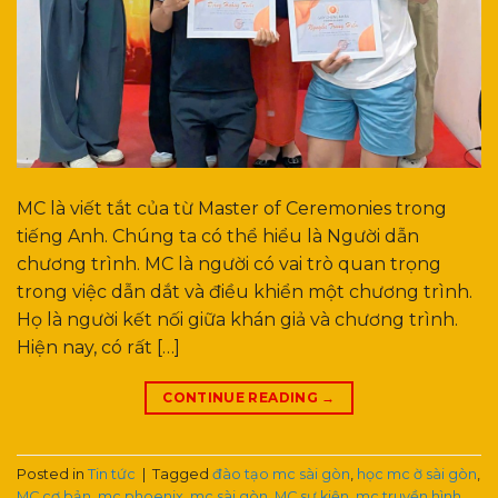
MC là viết tắt của từ Master of Ceremonies trong
tiếng Anh. Chúng ta có thể hiểu là Người dẫn
chương trình. MC là người có vai trò quan trọng
trong việc dẫn dắt và điều khiển một chương trình.
Họ là người kết nối giữa khán giả và chương trình.
Hiện nay, có rất […]
CONTINUE READING
→
Posted in
Tin tức
|
Tagged
đào tạo mc sài gòn
,
học mc ờ sài gòn
,
MC cơ bản
,
mc phoenix
,
mc sài gòn
,
MC sự kiện
,
mc truyền hình