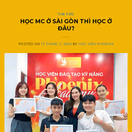
TIN TỨC
HỌC MC Ở SÀI GÒN THÌ HỌC Ở
ĐÂU?
POSTED ON
13 THÁNG 2, 2025
BY
HỌC VIỆN PHOENIX