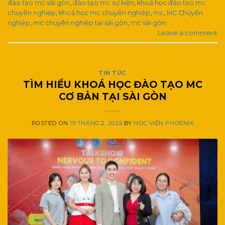
đào tạo mc sài gòn
,
đào tạo mc sự kiện
,
khoá học đào tạo mc
chuyên nghiệp
,
khoá học mc chuyên nghiệp
,
mc
,
MC Chuyên
nghiệp
,
mc chuyên nghiệp tại sài gòn
,
mc sài gòn
Leave a comment
TIN TỨC
TÌM HIỂU KHOÁ HỌC ĐÀO TẠO MC
CƠ BẢN TẠI SÀI GÒN
POSTED ON
19 THÁNG 2, 2025
BY
HỌC VIỆN PHOENIX