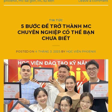
phoenix
,
mc sài gòn
,
MC sự kiện
Leave a comment
TIN TỨC
5 BƯỚC ĐỂ TRỞ THÀNH MC
CHUYÊN NGHIỆP CÓ THỂ BẠN
CHƯA BIẾT
POSTED ON
4 THÁNG 3, 2025
BY
HỌC VIỆN PHOENIX