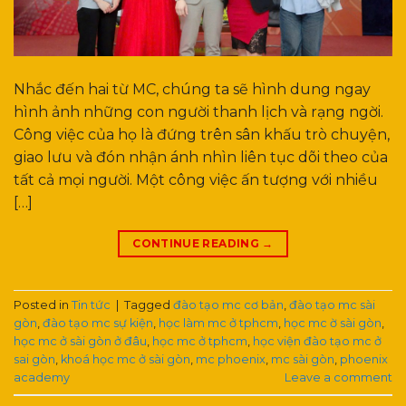
Nhắc đến hai từ MC, chúng ta sẽ hình dung ngay
hình ảnh những con người thanh lịch và rạng ngời.
Công việc của họ là đứng trên sân khấu trò chuyện,
giao lưu và đón nhận ánh nhìn liên tục dõi theo của
tất cả mọi người. Một công việc ấn tượng với nhiều
[…]
CONTINUE READING
→
Posted in
Tin tức
|
Tagged
đào tạo mc cơ bản
,
đào tạo mc sài
gòn
,
đào tạo mc sự kiện
,
học làm mc ở tphcm
,
học mc ờ sài gòn
,
học mc ở sài gòn ở đâu
,
học mc ở tphcm
,
học viện đào tạo mc ở
sai gòn
,
khoá học mc ở sài gòn
,
mc phoenix
,
mc sài gòn
,
phoenix
academy
Leave a comment