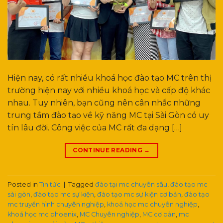
Hiện nay, có rất nhiều khoá học đào tạo MC trên thị
trường hiện nay với nhiều khoá học và cấp độ khác
nhau. Tuy nhiên, bạn cũng nên cân nhắc những
trung tầm đào tạo về kỹ năng MC tại Sài Gòn có uy
tín lâu đời. Công việc của MC rất đa dạng […]
CONTINUE READING
→
Posted in
Tin tức
|
Tagged
đào tại mc chuyên sâu
,
đào tạo mc
sài gòn
,
đào tạo mc sự kiện
,
đào tạo mc sự kiện cơ bản
,
đào tạo
mc truyền hình chuyên nghiệp
,
khoá học mc chuyên nghiệp
,
khoá học mc phoenix
,
MC Chuyên nghiệp
,
MC cơ bản
,
mc