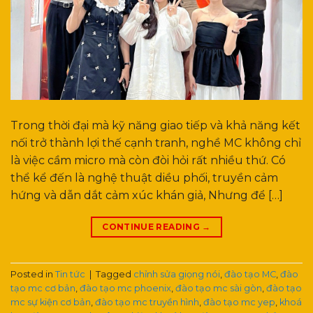
Trong thời đại mà kỹ năng giao tiếp và khả năng kết
nối trở thành lợi thế cạnh tranh, nghề MC không chỉ
là việc cầm micro mà còn đòi hỏi rất nhiều thứ. Có
thể kể đến là nghệ thuật diều phối, truyền cảm
hứng và dẫn dắt cảm xúc khán giả, Nhưng để […]
CONTINUE READING
→
Posted in
Tin tức
|
Tagged
chỉnh sửa giọng nói
,
đào tạo MC
,
đào
tạo mc cơ bản
,
đào tạo mc phoenix
,
đào tạo mc sài gòn
,
đào tạo
mc sự kiện cơ bản
,
đào tạo mc truyền hình
,
đào tạo mc yep
,
khoá