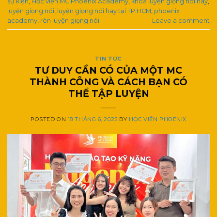
sự kiện
,
Học viện MC Phoenix Academy
,
khoá luyện giọng nói hay
,
luyện giọng nói
,
luyện giọng nói hay tại TP.HCM
,
phoenix
academy
,
rèn luyện giọng nói
Leave a comment
TIN TỨC
TƯ DUY CẦN CÓ CỦA MỘT MC
THÀNH CÔNG VÀ CÁCH BẠN CÓ
THỂ TẬP LUYỆN
POSTED ON
18 THÁNG 6, 2025
BY
HỌC VIỆN PHOENIX