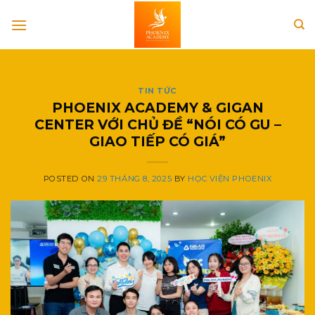
Skip
to
content
TIN TỨC
PHOENIX ACADEMY & GIGAN
CENTER VỚI CHỦ ĐỀ “NÓI CÓ GU –
GIAO TIẾP CÓ GIÁ”
POSTED ON
29 THÁNG 8, 2025
BY
HỌC VIỆN PHOENIX