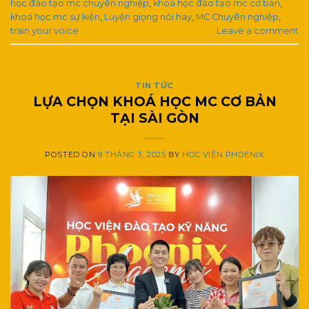
học đào tạo mc chuyên nghiệp
,
khoá học đào tạo mc cơ bản
,
khoá học mc sự kiện
,
Luyện giọng nói hay
,
MC Chuyên nghiệp
,
train your voice
Leave a comment
TIN TỨC
LỰA CHỌN KHOÁ HỌC MC CƠ BẢN
TẠI SÀI GÒN
POSTED ON
9 THÁNG 3, 2025
BY
HỌC VIỆN PHOENIX