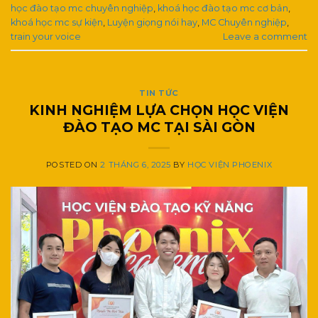
học đào tạo mc chuyên nghiệp
,
khoá học đào tạo mc cơ bản
,
khoá học mc sự kiện
,
Luyện giọng nói hay
,
MC Chuyên nghiệp
,
train your voice
Leave a comment
TIN TỨC
KINH NGHIỆM LỰA CHỌN HỌC VIỆN
ĐÀO TẠO MC TẠI SÀI GÒN
POSTED ON
2 THÁNG 6, 2025
BY
HỌC VIỆN PHOENIX