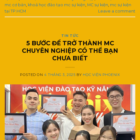
mc cơ bản
,
khoá học đào tạo mc sự kiện
,
MC sự kiện
,
mc sự kiện
tại TP.HCM
Leave a comment
TIN TỨC
5 BƯỚC ĐỂ TRỞ THÀNH MC
CHUYÊN NGHIỆP CÓ THỂ BẠN
CHƯA BIẾT
POSTED ON
4 THÁNG 3, 2025
BY
HỌC VIỆN PHOENIX