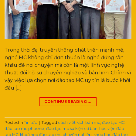
Trong thời đại truyền thông phát triển mạnh mẽ,
nghề MC không chỉ đơn thuần là nghề đứng sân
khấu để nói chuyện mà còn là một lĩnh vực nghệ
thuật đòi hỏi sự chuyên nghiệp và bản lĩnh. Chính vì
vậy, việc lựa chọn nơi đào tạo MC uy tín là bước khởi
đầu […]
CONTINUE READING
→
Posted in
Tin tức
|
Tagged
cách viết kịch bản mc
,
đào tạo MC
,
đào tạo mc phoenix
,
đào tạo mc sự kiện cơ bản
,
học viện đào
tạo MC
,
khoá học đào tạo mc chuyên nghiệp
,
khoá học đào tạo