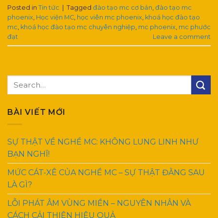
Posted in
Tin tức
|
Tagged
đào tạo mc cơ bản
,
đào tạo mc
phoenix
,
Học viện MC
,
học viên mc phoenix
,
khoá học đào tạo
mc
,
khoá học đào tạo mc chuyên nghiệp
,
mc phoenix
,
mc phước
đạt
Leave a comment
BÀI VIẾT MỚI
SỰ THẬT VỀ NGHỀ MC: KHÔNG LUNG LINH NHƯ
BẠN NGHĨ!
MỨC CÁT-XÊ CỦA NGHỀ MC – SỰ THẬT ĐẰNG SAU
LÀ GÌ?
LỖI PHÁT ÂM VÙNG MIỀN – NGUYÊN NHÂN VÀ
CÁCH CẢI THIỆN HIỆU QUẢ