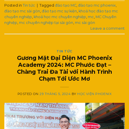
Posted in
Tin tức
|
Tagged
đào tạo MC
,
đào tạo mc phoenix
,
đào tạo mc sài gòn
,
đào tạo mc sự kiện
,
khoá học đào tạo mc
chuyên nghiệp
,
khoá học mc chuyên nghiệp
,
mc
,
MC Chuyên
nghiệp
,
mc chuyên nghiệp tại sài gòn
,
mc sài gòn
Leave a comment
TIN TỨC
Gương Mặt Đại Diện MC Phoenix
Academy 2024: MC Phước Đạt –
Chàng Trai Đa Tài với Hành Trình
Chạm Tới Ước Mơ
POSTED ON
29 THÁNG 5, 2024
BY
HỌC VIỆN PHOENIX