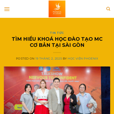
Skip
to
content
TIN TỨC
TÌM HIỂU KHOÁ HỌC ĐÀO TẠO MC
CƠ BẢN TẠI SÀI GÒN
POSTED ON
19 THÁNG 2, 2025
BY
HỌC VIỆN PHOENIX