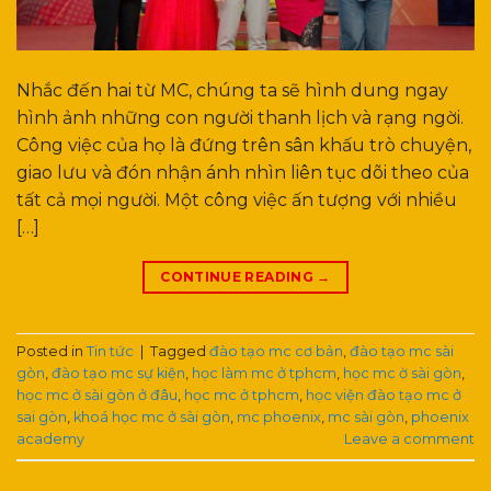
Nhắc đến hai từ MC, chúng ta sẽ hình dung ngay
hình ảnh những con người thanh lịch và rạng ngời.
Công việc của họ là đứng trên sân khấu trò chuyện,
giao lưu và đón nhận ánh nhìn liên tục dõi theo của
tất cả mọi người. Một công việc ấn tượng với nhiều
[…]
CONTINUE READING
→
Posted in
Tin tức
|
Tagged
đào tạo mc cơ bản
,
đào tạo mc sài
gòn
,
đào tạo mc sự kiện
,
học làm mc ở tphcm
,
học mc ờ sài gòn
,
học mc ở sài gòn ở đâu
,
học mc ở tphcm
,
học viện đào tạo mc ở
sai gòn
,
khoá học mc ở sài gòn
,
mc phoenix
,
mc sài gòn
,
phoenix
academy
Leave a comment