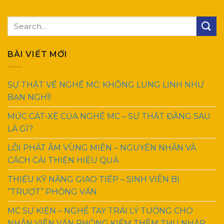
BÀI VIẾT MỚI
SỰ THẬT VỀ NGHỀ MC: KHÔNG LUNG LINH NHƯ
BẠN NGHĨ!
MỨC CÁT-XÊ CỦA NGHỀ MC – SỰ THẬT ĐẰNG SAU
LÀ GÌ?
LỖI PHÁT ÂM VÙNG MIỀN – NGUYÊN NHÂN VÀ
CÁCH CẢI THIỆN HIỆU QUẢ
THIẾU KỸ NĂNG GIAO TIẾP – SINH VIÊN BỊ
“TRƯỢT” PHỎNG VẤN
MC SỰ KIỆN – NGHỀ TAY TRÁI LÝ TƯỞNG CHO
NHÂN VIÊN VĂN PHÒNG KIẾM THÊM THU NHẬP