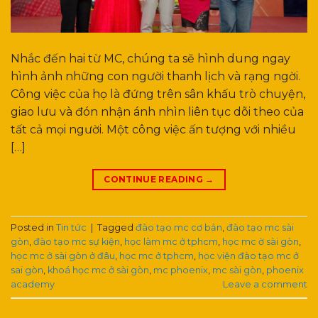
Nhắc đến hai từ MC, chúng ta sẽ hình dung ngay
hình ảnh những con người thanh lịch và rạng ngời.
Công việc của họ là đứng trên sân khấu trò chuyện,
giao lưu và đón nhận ánh nhìn liên tục dõi theo của
tất cả mọi người. Một công việc ấn tượng với nhiều
[…]
CONTINUE READING
→
Posted in
Tin tức
|
Tagged
đào tạo mc cơ bản
,
đào tạo mc sài
gòn
,
đào tạo mc sự kiện
,
học làm mc ở tphcm
,
học mc ờ sài gòn
,
học mc ở sài gòn ở đâu
,
học mc ở tphcm
,
học viện đào tạo mc ở
sai gòn
,
khoá học mc ở sài gòn
,
mc phoenix
,
mc sài gòn
,
phoenix
academy
Leave a comment