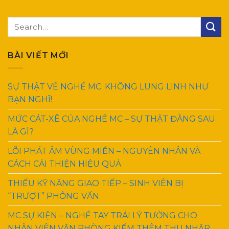
BÀI VIẾT MỚI
SỰ THẬT VỀ NGHỀ MC: KHÔNG LUNG LINH NHƯ
BẠN NGHĨ!
MỨC CÁT-XÊ CỦA NGHỀ MC – SỰ THẬT ĐẰNG SAU
LÀ GÌ?
LỖI PHÁT ÂM VÙNG MIỀN – NGUYÊN NHÂN VÀ
CÁCH CẢI THIỆN HIỆU QUẢ
THIẾU KỸ NĂNG GIAO TIẾP – SINH VIÊN BỊ
“TRƯỢT” PHỎNG VẤN
MC SỰ KIỆN – NGHỀ TAY TRÁI LÝ TƯỞNG CHO
NHÂN VIÊN VĂN PHÒNG KIẾM THÊM THU NHẬP