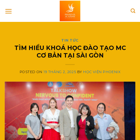
Skip
to
content
TIN TỨC
TÌM HIỂU KHOÁ HỌC ĐÀO TẠO MC
CƠ BẢN TẠI SÀI GÒN
POSTED ON
19 THÁNG 2, 2025
BY
HỌC VIỆN PHOENIX