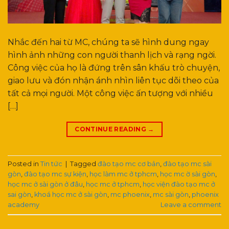
Nhắc đến hai từ MC, chúng ta sẽ hình dung ngay
hình ảnh những con người thanh lịch và rạng ngời.
Công việc của họ là đứng trên sân khấu trò chuyện,
giao lưu và đón nhận ánh nhìn liên tục dõi theo của
tất cả mọi người. Một công việc ấn tượng với nhiều
[…]
CONTINUE READING
→
Posted in
Tin tức
|
Tagged
đào tạo mc cơ bản
,
đào tạo mc sài
gòn
,
đào tạo mc sự kiện
,
học làm mc ở tphcm
,
học mc ờ sài gòn
,
học mc ở sài gòn ở đâu
,
học mc ở tphcm
,
học viện đào tạo mc ở
sai gòn
,
khoá học mc ở sài gòn
,
mc phoenix
,
mc sài gòn
,
phoenix
academy
Leave a comment