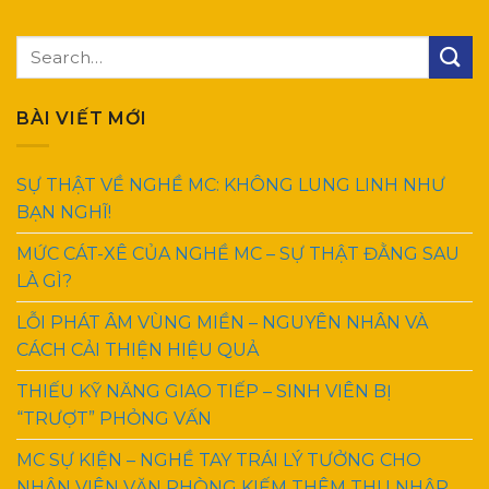
BÀI VIẾT MỚI
SỰ THẬT VỀ NGHỀ MC: KHÔNG LUNG LINH NHƯ
BẠN NGHĨ!
MỨC CÁT-XÊ CỦA NGHỀ MC – SỰ THẬT ĐẰNG SAU
LÀ GÌ?
LỖI PHÁT ÂM VÙNG MIỀN – NGUYÊN NHÂN VÀ
CÁCH CẢI THIỆN HIỆU QUẢ
THIẾU KỸ NĂNG GIAO TIẾP – SINH VIÊN BỊ
“TRƯỢT” PHỎNG VẤN
MC SỰ KIỆN – NGHỀ TAY TRÁI LÝ TƯỞNG CHO
NHÂN VIÊN VĂN PHÒNG KIẾM THÊM THU NHẬP