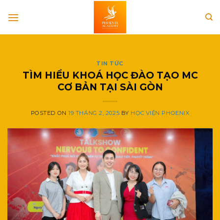
Skip
to
content
TIN TỨC
TÌM HIỂU KHOÁ HỌC ĐÀO TẠO MC
CƠ BẢN TẠI SÀI GÒN
POSTED ON
19 THÁNG 2, 2025
BY
HỌC VIỆN PHOENIX