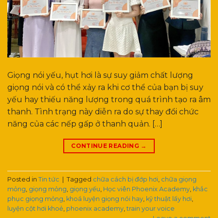
Giọng nói yếu, hụt hơi là sự suy giảm chất lượng
giọng nói và có thể xảy ra khi cơ thể của bạn bị suy
yếu hay thiếu năng lượng trong quá trình tạo ra âm
thanh. Tình trạng này diễn ra do sự thay đổi chức
năng của các nếp gấp ở thanh quản. […]
CONTINUE READING
→
Posted in
Tin tức
|
Tagged
chữa cách bị đớp hơi
,
chữa giọng
mỏng
,
giọng mỏng
,
giọng yếu
,
Học viên Phoenix Academy
,
khắc
phục giọng mỏng
,
khoá luyện giọng nói hay
,
kỹ thuật lấy hơi
,
luyện cột hơi khoẻ
,
phoenix academy
,
train your voice