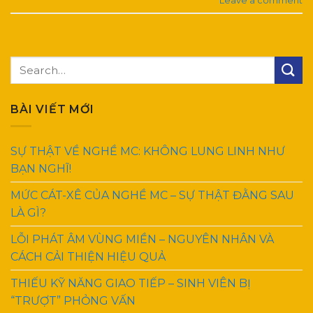
Leave a comment
BÀI VIẾT MỚI
SỰ THẬT VỀ NGHỀ MC: KHÔNG LUNG LINH NHƯ
BẠN NGHĨ!
MỨC CÁT-XÊ CỦA NGHỀ MC – SỰ THẬT ĐẰNG SAU
LÀ GÌ?
LỖI PHÁT ÂM VÙNG MIỀN – NGUYÊN NHÂN VÀ
CÁCH CẢI THIỆN HIỆU QUẢ
THIẾU KỸ NĂNG GIAO TIẾP – SINH VIÊN BỊ
“TRƯỢT” PHỎNG VẤN