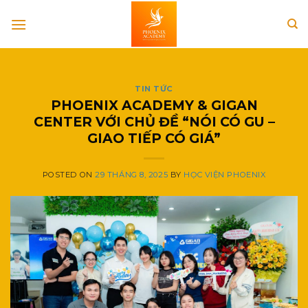
Skip
to
content
TIN TỨC
PHOENIX ACADEMY & GIGAN
CENTER VỚI CHỦ ĐỀ “NÓI CÓ GU –
GIAO TIẾP CÓ GIÁ”
POSTED ON
29 THÁNG 8, 2025
BY
HỌC VIỆN PHOENIX