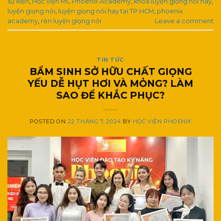
sự kiện
,
Học viện MC Phoenix Academy
,
khoá luyện giọng nói hay
,
luyện giọng nói
,
luyện giọng nói hay tại TP.HCM
,
phoenix
academy
,
rèn luyện giọng nói
Leave a comment
TIN TỨC
BẨM SINH SỞ HỮU CHẤT GIỌNG
YẾU DỄ HỤT HƠI VÀ MỎNG? LÀM
SAO ĐỂ KHẮC PHỤC?
POSTED ON
22 THÁNG 7, 2024
BY
HỌC VIỆN PHOENIX