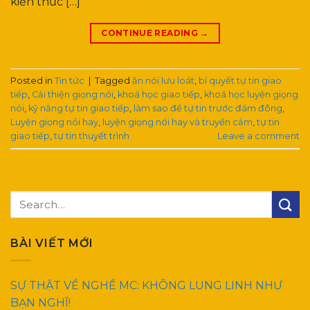
kiến thức […]
CONTINUE READING
→
Posted in
Tin tức
|
Tagged
ăn nói lưu loát
,
bí quyết tự tin giao
tiếp
,
Cải thiện giọng nói
,
khoá học giao tiếp
,
khoá học luyện giọng
nói
,
kỹ năng tự tin giao tiếp
,
làm sao để tự tin trước đám đông
,
Luyện giọng nói hay
,
luyện giọng nói hay và truyền cảm
,
tự tin
giao tiếp
,
tự tin thuyết trình
Leave a comment
BÀI VIẾT MỚI
SỰ THẬT VỀ NGHỀ MC: KHÔNG LUNG LINH NHƯ
BẠN NGHĨ!