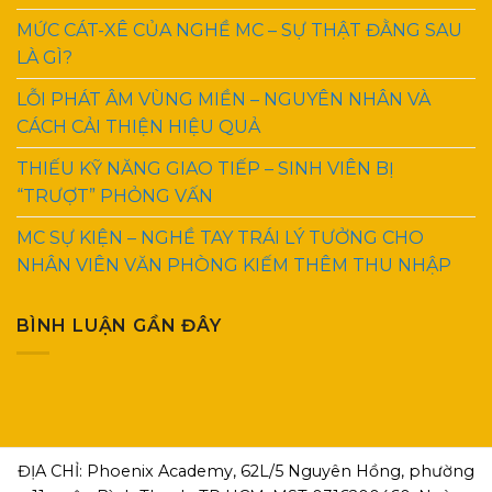
MỨC CÁT-XÊ CỦA NGHỀ MC – SỰ THẬT ĐẰNG SAU
LÀ GÌ?
LỖI PHÁT ÂM VÙNG MIỀN – NGUYÊN NHÂN VÀ
CÁCH CẢI THIỆN HIỆU QUẢ
THIẾU KỸ NĂNG GIAO TIẾP – SINH VIÊN BỊ
“TRƯỢT” PHỎNG VẤN
MC SỰ KIỆN – NGHỀ TAY TRÁI LÝ TƯỞNG CHO
NHÂN VIÊN VĂN PHÒNG KIẾM THÊM THU NHẬP
BÌNH LUẬN GẦN ĐÂY
ĐỊA CHỈ: Phoenix Academy, 62L/5 Nguyên Hồng, phường