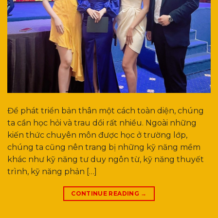
Để phát triển bản thân một cách toàn diện, chúng
ta cần học hỏi và trau dồi rất nhiều. Ngoài những
kiến thức chuyên môn được học ở trường lớp,
chúng ta cũng nên trang bị những kỹ năng mềm
khác như kỹ năng tư duy ngôn từ, kỹ năng thuyết
trình, kỹ năng phản […]
CONTINUE READING
→