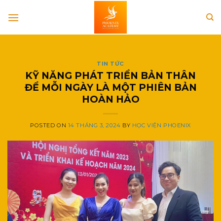
Skip
to
content
TIN TỨC
KỸ NĂNG PHÁT TRIỂN BẢN THÂN
ĐỂ MỖI NGÀY LÀ MỘT PHIÊN BẢN
HOÀN HẢO
POSTED ON
14 THÁNG 3, 2024
BY
HỌC VIỆN PHOENIX