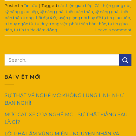
Posted in
Tin tức
|
Tagged
cải thiện giao tiếp
,
Cải thiện giọng nói
,
kỹ năng giao tiếp
,
kỹ năng phát triển bản thân
,
kỹ năng phát triển
bản thân trong thời đại 4.0
,
luyện giọng nói hay để tự tin giao tiếp
,
tư duy ngôn từ
,
tư duy trong việc phát triển bản thân
,
tự tin giao
tiếp
,
tự tin trước đám đông
Leave a comment
BÀI VIẾT MỚI
SỰ THẬT VỀ NGHỀ MC: KHÔNG LUNG LINH NHƯ
BẠN NGHĨ!
MỨC CÁT-XÊ CỦA NGHỀ MC – SỰ THẬT ĐẰNG SAU
LÀ GÌ?
LỖI PHÁT ÂM VÙNG MIỀN – NGUYÊN NHÂN VÀ