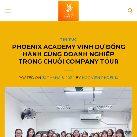
Skip
to
content
TIN TỨC
PHOENIX ACADEMY VINH DỰ ĐỒNG
HÀNH CÙNG DOANH NGHIỆP
TRONG CHUỖI COMPANY TOUR
POSTED ON
30 THÁNG 8, 2024
BY
HỌC VIỆN PHOENIX