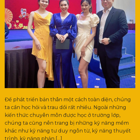
Để phát triển bản thân một cách toàn diện, chúng
ta cần học hỏi và trau dồi rất nhiều. Ngoài những
kiến thức chuyên môn được học ở trường lớp,
chúng ta cũng nên trang bị những kỹ năng mềm
khác như kỹ năng tư duy ngôn từ, kỹ năng thuyết
trình, kỹ năng phản […]