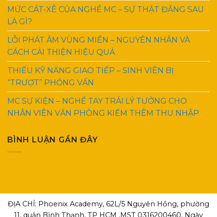
MỨC CÁT-XÊ CỦA NGHỀ MC – SỰ THẬT ĐẰNG SAU
LÀ GÌ?
LỖI PHÁT ÂM VÙNG MIỀN – NGUYÊN NHÂN VÀ
CÁCH CẢI THIỆN HIỆU QUẢ
THIẾU KỸ NĂNG GIAO TIẾP – SINH VIÊN BỊ
“TRƯỢT” PHỎNG VẤN
MC SỰ KIỆN – NGHỀ TAY TRÁI LÝ TƯỞNG CHO
NHÂN VIÊN VĂN PHÒNG KIẾM THÊM THU NHẬP
BÌNH LUẬN GẦN ĐÂY
ĐỊA CHỈ: Phoenix Academy, 62L/5 Nguyên Hồng, phường
11, quận Bình Thạnh, TP HCM ,MST 0316200460, Ngày