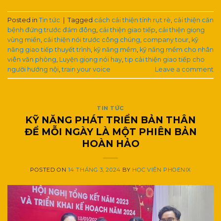
Posted in
Tin tức
|
Tagged
cách cải thiện tính rụt rè
,
cải thiện căn
bệnh đứng trước đám đông
,
cải thiện giao tiếp
,
cải thiện giọng
vùng miền
,
cải thiện nói trước công chúng
,
company tour
,
kỹ
năng giao tiếp thuyết trình
,
kỹ năng mềm
,
kỹ năng mềm cho nhân
viên văn phòng
,
Luyện giọng nói hay
,
tip cải thiện giao tiếp cho
người hướng nội
,
train your voice
Leave a comment
TIN TỨC
KỸ NĂNG PHÁT TRIỂN BẢN THÂN
ĐỂ MỖI NGÀY LÀ MỘT PHIÊN BẢN
HOÀN HẢO
POSTED ON
14 THÁNG 3, 2024
BY
HỌC VIỆN PHOENIX