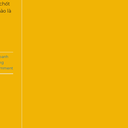
 chốt
ào là
oanh
ng
omment