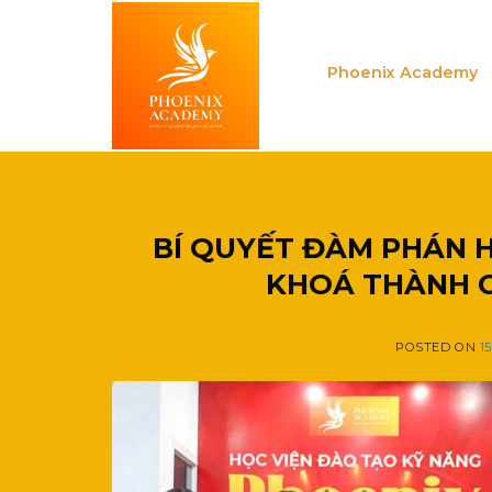
Skip
to
content
Phoenix Academy
BÍ QUYẾT ĐÀM PHÁN H
KHOÁ THÀNH 
POSTED ON
1