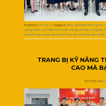
Posted in
Tin tức
|
Tagged
cách cải thiện tính rụt rè
,
c
vùng miền
,
cải thiện nói trước công chúng
,
company t
văn phòng
,
Luyện giọng nói hay
,
tip cải thiện giao tiế
TRANG BỊ KỸ NĂNG 
CAO MÀ B
POSTED ON
24