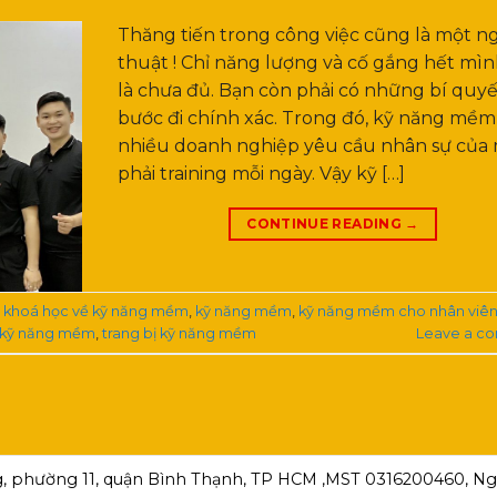
Thăng tiến trong công việc cũng là một n
thuật ! Chỉ năng lượng và cố gắng hết mìn
là chưa đủ. Bạn còn phải có những bí quyế
bước đi chính xác. Trong đó, kỹ năng mề
nhiều doanh nghiệp yêu cầu nhân sự của
phải training mỗi ngày. Vậy kỹ […]
CONTINUE READING
→
,
khoá học về kỹ năng mềm
,
kỹ năng mềm
,
kỹ năng mềm cho nhân viên
c kỹ năng mềm
,
trang bị kỹ năng mềm
Leave a c
, phường 11, quận Bình Thạnh, TP HCM ,MST 0316200460, Ngà