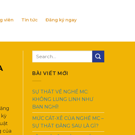
g viên
Tin tức
Đăng ký ngay
A
BÀI VIẾT MỚI
SỰ THẬT VỀ NGHỀ MC:
KHÔNG LUNG LINH NHƯ
BẠN NGHĨ!
năng
 kỳ
MỨC CÁT-XÊ CỦA NGHỀ MC –
huật
SỰ THẬT ĐẰNG SAU LÀ GÌ?
g của