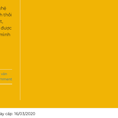
ghệ
h thôi
t,
m được
 mình
 văn
omment
y cấp: 16/03/2020