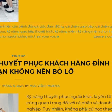
ải thiện căn bệnh đứng trước đám đông
,
cải thiện giao tiếp
,
cải thiện 
our
,
kỹ năng giao tiếp thuyết trình
,
kỹ năng mềm
,
kỹ năng mềm cho nh
p cho người hướng nội
,
train your voice
Leave a c
TIN TỨC
THUYẾT PHỤC KHÁCH HÀNG ĐỈNH
ẠN KHÔNG NÊN BỎ LỠ
 THÁNG 5, 2024
BY
HỌC VIỆN PHOENIX
Kỹ năng thuyết phục người khác là yếu tố
cùng quan trọng đối với cá nhân và doanh
nghiệp. Tuy nhiên, không phải cứ học the