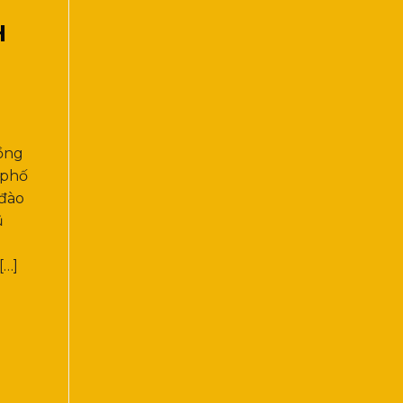
H
ồng
 phố
 đào
ũ
[…]