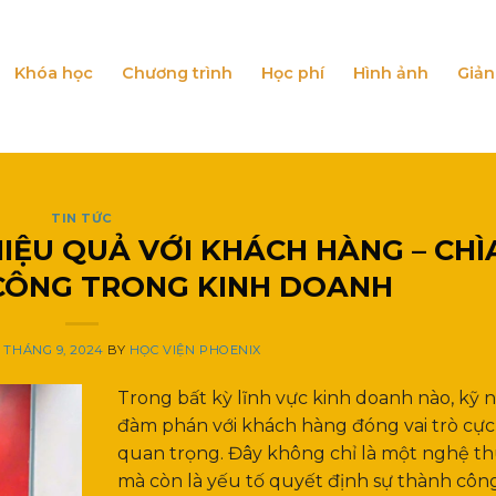
Khóa học
Chương trình
Học phí
Hình ảnh
Giản
TIN TỨC
IỆU QUẢ VỚI KHÁCH HÀNG – CHÌ
CÔNG TRONG KINH DOANH
5 THÁNG 9, 2024
BY
HỌC VIỆN PHOENIX
Trong bất kỳ lĩnh vực kinh doanh nào, kỹ 
đàm phán với khách hàng đóng vai trò cực
quan trọng. Đây không chỉ là một nghệ t
mà còn là yếu tố quyết định sự thành côn