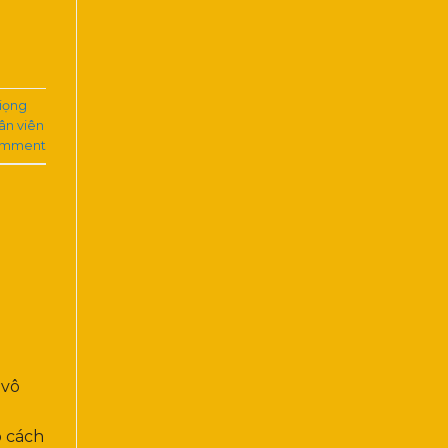
giọng
ân viên
omment
 vô
o cách