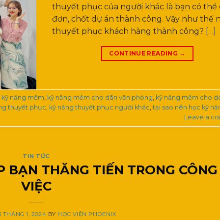
thuyết phục của người khác là bạn có thể
đơn, chốt dự án thành công. Vậy như thế n
thuyết phục khách hàng thành công? […]
CONTINUE READING
→
,
kỹ năng mềm
,
kỹ năng mềm cho dân văn phòng
,
kỹ năng mềm cho d
ng thuyết phục
,
kỹ năng thuyết phục người khác
,
tại sao nên học kỹ nă
Leave a c
TIN TỨC
ÚP BẠN THĂNG TIẾN TRONG CÔNG
VIỆC
3 THÁNG 1, 2024
BY
HỌC VIỆN PHOENIX