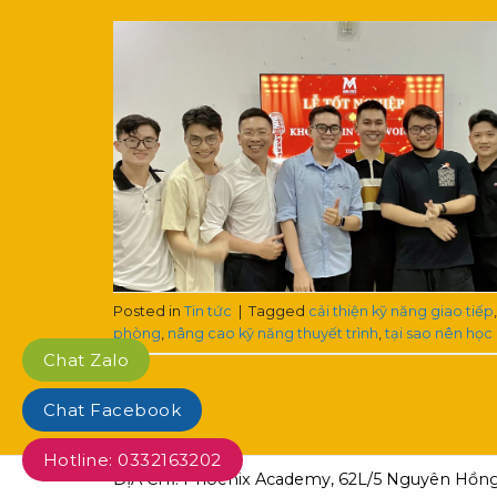
Posted in
Tin tức
|
Tagged
cải thiện kỹ năng giao tiếp
phòng
,
nâng cao kỹ năng thuyết trình
,
tại sao nên họ
Chat Zalo
Chat Facebook
Hotline: 0332163202
ĐỊA CHỈ: Phoenix Academy, 62L/5 Nguyên Hồng