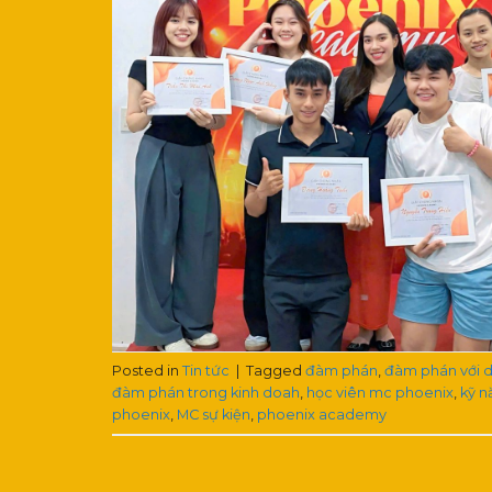
Posted in
Tin tức
|
Tagged
đàm phán
,
đàm phán với 
đàm phán trong kinh doah
,
học viên mc phoenix
,
kỹ 
phoenix
,
MC sự kiện
,
phoenix academy