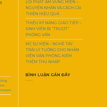
LỖI PHÁT ÂM VÙNG MIỀN –
ốt
NGUYÊN NHÂN VÀ CÁCH CẢI
THIỆN HIỆU QUẢ
THIẾU KỸ NĂNG GIAO TIẾP –
SINH VIÊN BỊ “TRƯỢT”
PHỎNG VẤN
MC SỰ KIỆN – NGHỀ TAY
TRÁI LÝ TƯỞNG CHO NHÂN
VIÊN VĂN PHÒNG KIẾM
THÊM THU NHẬP
BÌNH LUẬN GẦN ĐÂY
 năng
mc
omment