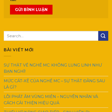
BÀI VIẾT MỚI
SỰ THẬT VỀ NGHỀ MC: KHÔNG LUNG LINH NHƯ
BẠN NGHĨ!
MỨC CÁT-XÊ CỦA NGHỀ MC – SỰ THẬT ĐẰNG SAU
LÀ GÌ?
LỖI PHÁT ÂM VÙNG MIỀN – NGUYÊN NHÂN VÀ
CÁCH CẢI THIỆN HIỆU QUẢ