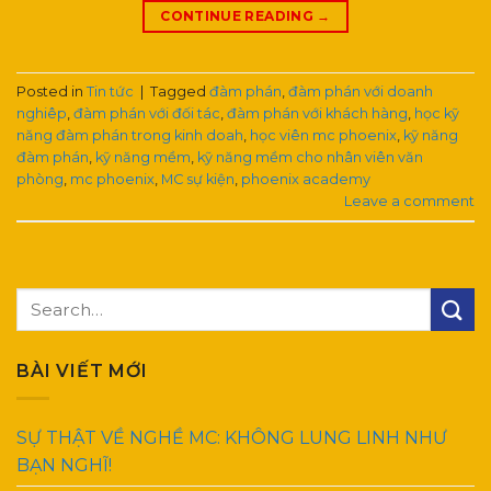
CONTINUE READING
→
Posted in
Tin tức
|
Tagged
đàm phán
,
đàm phán với doanh
nghiêp
,
đàm phán với đối tác
,
đàm phán với khách hàng
,
học kỹ
năng đàm phán trong kinh doah
,
học viên mc phoenix
,
kỹ năng
đàm phán
,
kỹ năng mềm
,
kỹ năng mềm cho nhân viên văn
phòng
,
mc phoenix
,
MC sự kiện
,
phoenix academy
Leave a comment
BÀI VIẾT MỚI
SỰ THẬT VỀ NGHỀ MC: KHÔNG LUNG LINH NHƯ
BẠN NGHĨ!