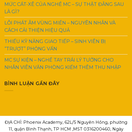
MỨC CÁT-XÊ CỦA NGHỀ MC – SỰ THẬT ĐẰNG SAU
LÀ GÌ?
LỖI PHÁT ÂM VÙNG MIỀN – NGUYÊN NHÂN VÀ
CÁCH CẢI THIỆN HIỆU QUẢ
THIẾU KỸ NĂNG GIAO TIẾP – SINH VIÊN BỊ
“TRƯỢT” PHỎNG VẤN
MC SỰ KIỆN – NGHỀ TAY TRÁI LÝ TƯỞNG CHO
NHÂN VIÊN VĂN PHÒNG KIẾM THÊM THU NHẬP
BÌNH LUẬN GẦN ĐÂY
ĐỊA CHỈ: Phoenix Academy, 62L/5 Nguyên Hồng, phường
11, quận Bình Thạnh, TP HCM ,MST 0316200460, Ngày