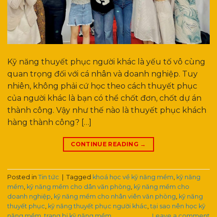
Kỹ năng thuyết phục người khác là yếu tố vô cùng
quan trọng đối với cá nhân và doanh nghiệp. Tuy
nhiên, không phải cứ học theo cách thuyết phục
của người khác là bạn có thể chốt đơn, chốt dự án
thành công. Vậy như thế nào là thuyết phục khách
hàng thành công? […]
CONTINUE READING
→
Posted in
Tin tức
|
Tagged
khoá học về kỹ năng mềm
,
kỹ năng
mềm
,
kỹ năng mềm cho dân văn phòng
,
kỹ năng mềm cho
doanh nghiệp
,
kỹ năng mềm cho nhân viên văn phòng
,
kỹ năng
thuyết phục
,
kỹ năng thuyết phục người khác
,
tại sao nên học kỹ
năng mềm
,
trang bị kỹ năng mềm
Leave a comment