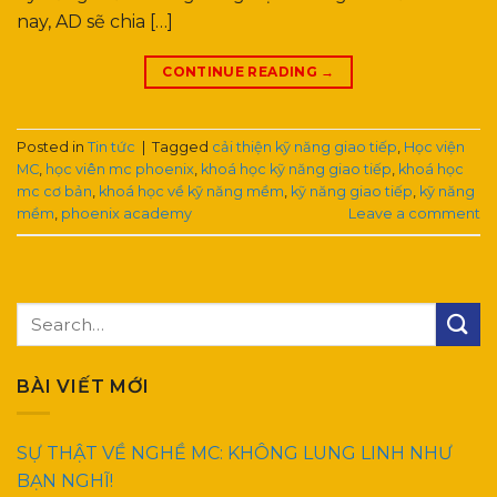
nay, AD sẽ chia […]
CONTINUE READING
→
Posted in
Tin tức
|
Tagged
cải thiện kỹ năng giao tiếp
,
Học viện
MC
,
học viên mc phoenix
,
khoá học kỹ năng giao tiếp
,
khoá học
mc cơ bản
,
khoá học về kỹ năng mềm
,
kỹ năng giao tiếp
,
kỹ năng
mềm
,
phoenix academy
Leave a comment
BÀI VIẾT MỚI
SỰ THẬT VỀ NGHỀ MC: KHÔNG LUNG LINH NHƯ
BẠN NGHĨ!