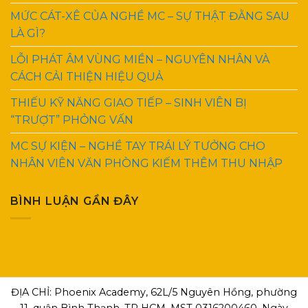
MỨC CÁT-XÊ CỦA NGHỀ MC – SỰ THẬT ĐẰNG SAU
LÀ GÌ?
LỖI PHÁT ÂM VÙNG MIỀN – NGUYÊN NHÂN VÀ
CÁCH CẢI THIỆN HIỆU QUẢ
THIẾU KỸ NĂNG GIAO TIẾP – SINH VIÊN BỊ
“TRƯỢT” PHỎNG VẤN
MC SỰ KIỆN – NGHỀ TAY TRÁI LÝ TƯỞNG CHO
NHÂN VIÊN VĂN PHÒNG KIẾM THÊM THU NHẬP
BÌNH LUẬN GẦN ĐÂY
ĐỊA CHỈ: Phoenix Academy, 62L/5 Nguyên Hồng, phường