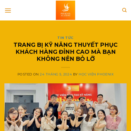
Skip
to
content
TIN TỨC
TRANG BỊ KỸ NĂNG THUYẾT PHỤC
KHÁCH HÀNG ĐỈNH CAO MÀ BẠN
KHÔNG NÊN BỎ LỠ
POSTED ON
24 THÁNG 5, 2024
BY
HỌC VIỆN PHOENIX