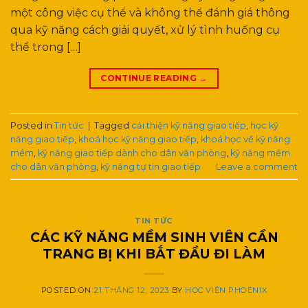
một công việc cụ thể và không thể đánh giá thông
qua kỹ năng cách giải quyết, xử lý tình huống cụ
thể trong […]
CONTINUE READING
→
Posted in
Tin tức
|
Tagged
cải thiện kỹ năng giao tiếp
,
học kỹ
năng giao tiếp
,
khoá học kỹ năng giao tiếp
,
khoá học về kỹ năng
mềm
,
kỹ năng giao tiếp dành cho dân văn phòng
,
kỹ năng mềm
cho dân văn phòng
,
kỹ năng tự tin giao tiếp
Leave a comment
TIN TỨC
CÁC KỸ NĂNG MỀM SINH VIÊN CẦN
TRANG BỊ KHI BẮT ĐẦU ĐI LÀM
POSTED ON
21 THÁNG 12, 2023
BY
HỌC VIỆN PHOENIX