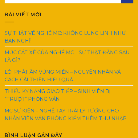
BÀI VIẾT MỚI
SỰ THẬT VỀ NGHỀ MC: KHÔNG LUNG LINH NHƯ
BẠN NGHĨ!
MỨC CÁT-XÊ CỦA NGHỀ MC – SỰ THẬT ĐẰNG SAU
LÀ GÌ?
LỖI PHÁT ÂM VÙNG MIỀN – NGUYÊN NHÂN VÀ
CÁCH CẢI THIỆN HIỆU QUẢ
THIẾU KỸ NĂNG GIAO TIẾP – SINH VIÊN BỊ
“TRƯỢT” PHỎNG VẤN
MC SỰ KIỆN – NGHỀ TAY TRÁI LÝ TƯỞNG CHO
NHÂN VIÊN VĂN PHÒNG KIẾM THÊM THU NHẬP
BÌNH LUẬN GẦN ĐÂY