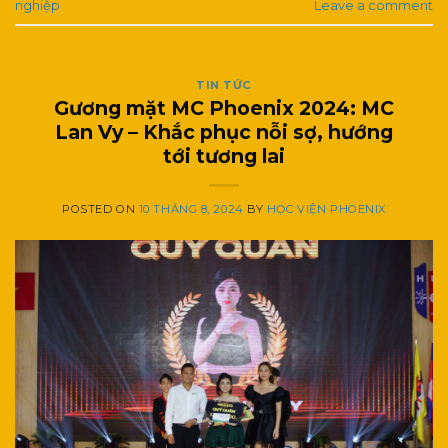
nghiệp
Leave a comment
TIN TỨC
Gương mặt MC Phoenix 2024: MC
Lan Vy – Khắc phục nỗi sợ, hướng
tới tương lai
POSTED ON
10 THÁNG 8, 2024
BY
HỌC VIỆN PHOENIX