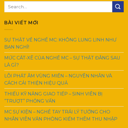
BÀI VIẾT MỚI
SỰ THẬT VỀ NGHỀ MC: KHÔNG LUNG LINH NHƯ
BẠN NGHĨ!
MỨC CÁT-XÊ CỦA NGHỀ MC – SỰ THẬT ĐẰNG SAU
LÀ GÌ?
LỖI PHÁT ÂM VÙNG MIỀN – NGUYÊN NHÂN VÀ
CÁCH CẢI THIỆN HIỆU QUẢ
THIẾU KỸ NĂNG GIAO TIẾP – SINH VIÊN BỊ
“TRƯỢT” PHỎNG VẤN
MC SỰ KIỆN – NGHỀ TAY TRÁI LÝ TƯỞNG CHO
NHÂN VIÊN VĂN PHÒNG KIẾM THÊM THU NHẬP