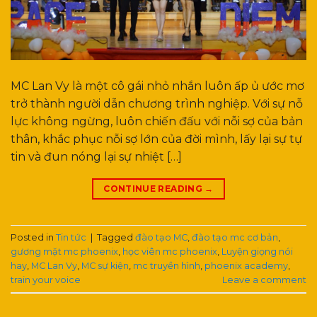
MC Lan Vy là một cô gái nhỏ nhắn luôn ấp ủ ước mơ
trở thành người dẫn chương trình nghiệp. Với sự nỗ
lực không ngừng, luôn chiến đấu với nỗi sợ của bản
thân, khắc phục nỗi sợ lớn của đời mình, lấy lại sự tự
tin và đun nóng lại sự nhiệt […]
CONTINUE READING
→
Posted in
Tin tức
|
Tagged
đào tạo MC
,
đào tạo mc cơ bản
,
gương mặt mc phoenix
,
học viên mc phoenix
,
Luyện giọng nói
hay
,
MC Lan Vy
,
MC sự kiện
,
mc truyền hình
,
phoenix academy
,
train your voice
Leave a comment