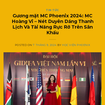
TIN TỨC
Gương mặt MC Phoenix 2024: MC
Hoàng Vi – Nét Duyên Dáng Thanh
Lịch Và Tài Năng Rực Rỡ Trên Sân
Khấu
POSTED ON
7 THÁNG 9, 2024
BY
HỌC VIỆN PHOENIX