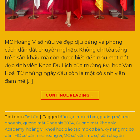
MC Hoàng Vi sở hữu vẻ đẹp dịu dàng và phong
cách dẫn dắt chuyên nghiệp. Không chỉ tỏa sáng
trên sân khấu mà còn được biết đến như một nét
đẹp sinh viên Khoa Du Lịch của trường Đại học Văn
Hoá. Từ những ngày đầu còn là một cô sinh viên
đam mê […]
CONTINUE READING
→
Posted in
Tin tức
|
Tagged
đào tạo mc cơ bản
,
gương mặt mc
phoenix
,
gương mặt Phoenix 2024
,
Gương mặt Phoenix
Academy
,
hoàng vi
,
khoá học đào tạo mc cơ bản
,
kỹ năng mc cơ
bản
,
MC cơ bản
,
mc hoàng vi
,
MC sự kiện
,
mc sự kiện chuyên