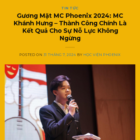
TIN TỨC
Gương Mặt MC Phoenix 2024: MC
Khánh Hưng – Thành Công Chính Là
Kết Quả Cho Sự Nỗ Lực Không
Ngừng
POSTED ON
31 THÁNG 7, 2024
BY
HỌC VIỆN PHOENIX