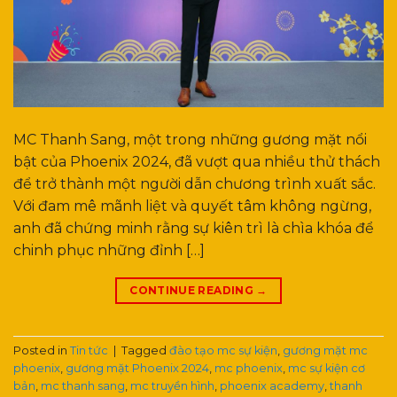
MC Thanh Sang, một trong những gương mặt nổi
bật của Phoenix 2024, đã vượt qua nhiều thử thách
để trở thành một người dẫn chương trình xuất sắc.
Với đam mê mãnh liệt và quyết tâm không ngừng,
anh đã chứng minh rằng sự kiên trì là chìa khóa để
chinh phục những đỉnh […]
CONTINUE READING
→
Posted in
Tin tức
|
Tagged
đào tạo mc sự kiện
,
gương mặt mc
phoenix
,
gương mặt Phoenix 2024
,
mc phoenix
,
mc sự kiện cơ
bản
,
mc thanh sang
,
mc truyền hình
,
phoenix academy
,
thanh