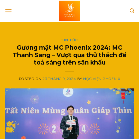
Skip
to
content
TIN TỨC
Gương mặt MC Phoenix 2024: MC
Thanh Sang – Vượt qua thử thách để
toả sáng trên sân khấu
POSTED ON
23 THÁNG 9, 2024
BY
HỌC VIỆN PHOENIX