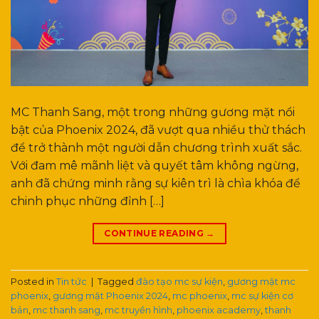
MC Thanh Sang, một trong những gương mặt nổi
bật của Phoenix 2024, đã vượt qua nhiều thử thách
để trở thành một người dẫn chương trình xuất sắc.
Với đam mê mãnh liệt và quyết tâm không ngừng,
anh đã chứng minh rằng sự kiên trì là chìa khóa để
chinh phục những đỉnh […]
CONTINUE READING
→
Posted in
Tin tức
|
Tagged
đào tạo mc sự kiện
,
gương mặt mc
phoenix
,
gương mặt Phoenix 2024
,
mc phoenix
,
mc sự kiện cơ
bản
,
mc thanh sang
,
mc truyền hình
,
phoenix academy
,
thanh