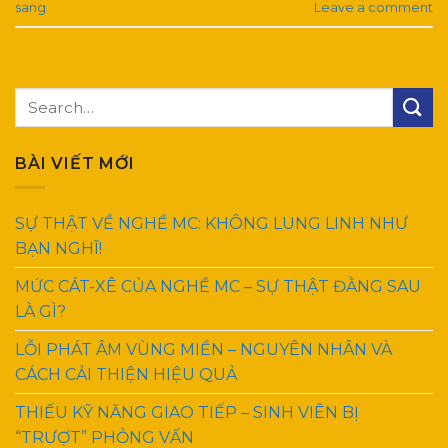
sang
Leave a comment
BÀI VIẾT MỚI
SỰ THẬT VỀ NGHỀ MC: KHÔNG LUNG LINH NHƯ
BẠN NGHĨ!
MỨC CÁT-XÊ CỦA NGHỀ MC – SỰ THẬT ĐẰNG SAU
LÀ GÌ?
LỖI PHÁT ÂM VÙNG MIỀN – NGUYÊN NHÂN VÀ
CÁCH CẢI THIỆN HIỆU QUẢ
THIẾU KỸ NĂNG GIAO TIẾP – SINH VIÊN BỊ
“TRƯỢT” PHỎNG VẤN