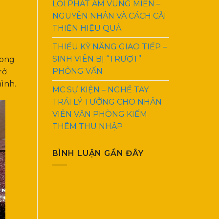
LỖI PHÁT ÂM VÙNG MIỀN –
NGUYÊN NHÂN VÀ CÁCH CẢI
THIỆN HIỆU QUẢ
THIẾU KỸ NĂNG GIAO TIẾP –
SINH VIÊN BỊ “TRƯỢT”
rong
PHỎNG VẤN
rở
ình.
MC SỰ KIỆN – NGHỀ TAY
TRÁI LÝ TƯỞNG CHO NHÂN
VIÊN VĂN PHÒNG KIẾM
THÊM THU NHẬP
BÌNH LUẬN GẦN ĐÂY