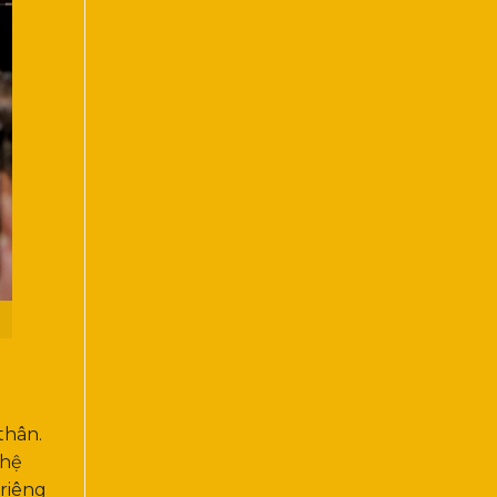
thân.
ghệ
riêng