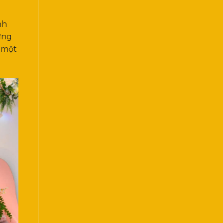
nh
ững
p một