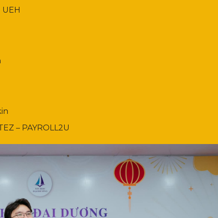
n UEH
n
in
ITEZ – PAYROLL2U