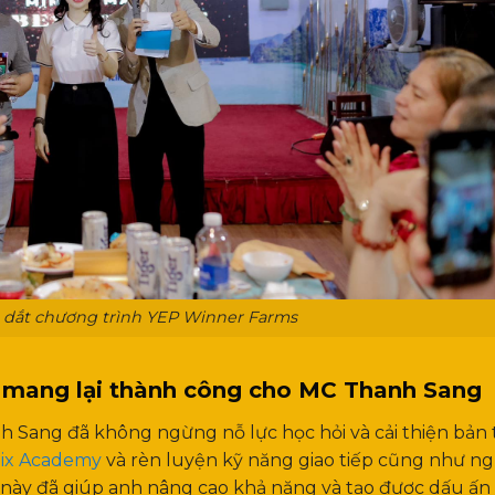
 dắt chương trình YEP Winner Farms
 đã mang lại thành công cho MC Thanh Sang
 Sang đã không ngừng nỗ lực học hỏi và cải thiện bản 
ix Academy
và rèn luyện kỹ năng giao tiếp cũng như n
 này đã giúp anh nâng cao khả năng và tạo được dấu ấn 