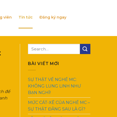
g viên
Tin tức
Đăng ký ngay
t
BÀI VIẾT MỚI
SỰ THẬT VỀ NGHỀ MC:
KHÔNG LUNG LINH NHƯ
ch để
BẠN NGHĨ!
 anh
MỨC CÁT-XÊ CỦA NGHỀ MC –
SỰ THẬT ĐẰNG SAU LÀ GÌ?