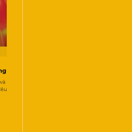
ng
 và
đều