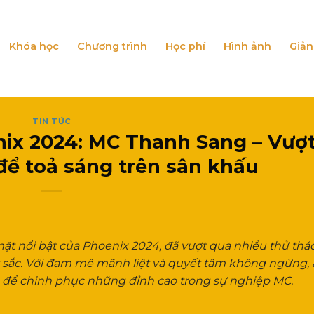
Khóa học
Chương trình
Học phí
Hình ảnh
Giản
TIN TỨC
ix 2024: MC Thanh Sang – Vượ
để toả sáng trên sân khấu
 nổi bật của Phoenix 2024, đã vượt qua nhiều thử thá
t sắc. Với đam mê mãnh liệt và quyết tâm không ngừng,
óa để chinh phục những đỉnh cao trong sự nghiệp MC.