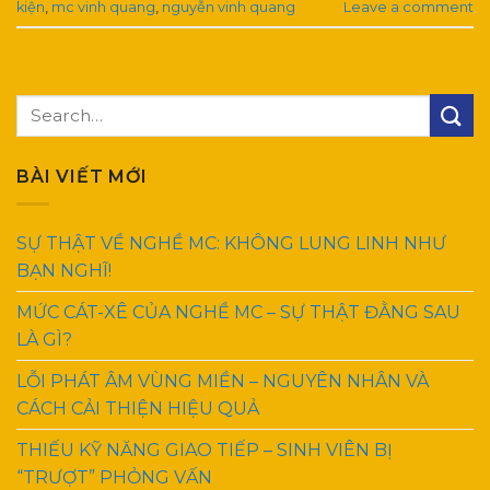
kiện
,
mc vinh quang
,
nguyễn vinh quang
Leave a comment
BÀI VIẾT MỚI
SỰ THẬT VỀ NGHỀ MC: KHÔNG LUNG LINH NHƯ
BẠN NGHĨ!
MỨC CÁT-XÊ CỦA NGHỀ MC – SỰ THẬT ĐẰNG SAU
LÀ GÌ?
LỖI PHÁT ÂM VÙNG MIỀN – NGUYÊN NHÂN VÀ
CÁCH CẢI THIỆN HIỆU QUẢ
THIẾU KỸ NĂNG GIAO TIẾP – SINH VIÊN BỊ
“TRƯỢT” PHỎNG VẤN