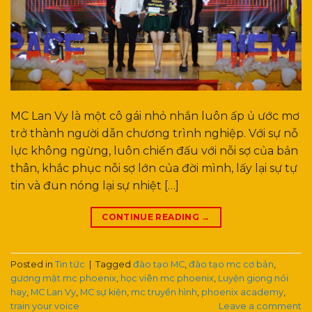
MC Lan Vy là một cô gái nhỏ nhắn luôn ấp ủ ước mơ
trở thành người dẫn chương trình nghiệp. Với sự nỗ
lực không ngừng, luôn chiến đấu với nỗi sợ của bản
thân, khắc phục nỗi sợ lớn của đời mình, lấy lại sự tự
tin và đun nóng lại sự nhiệt […]
CONTINUE READING
→
Posted in
Tin tức
|
Tagged
đào tạo MC
,
đào tạo mc cơ bản
,
gương mặt mc phoenix
,
học viên mc phoenix
,
Luyện giọng nói
hay
,
MC Lan Vy
,
MC sự kiện
,
mc truyền hình
,
phoenix academy
,
train your voice
Leave a comment