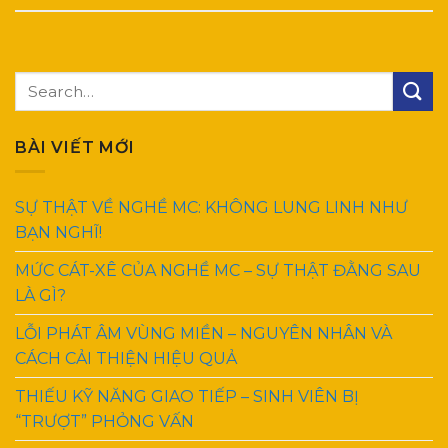
BÀI VIẾT MỚI
SỰ THẬT VỀ NGHỀ MC: KHÔNG LUNG LINH NHƯ
BẠN NGHĨ!
MỨC CÁT-XÊ CỦA NGHỀ MC – SỰ THẬT ĐẰNG SAU
LÀ GÌ?
LỖI PHÁT ÂM VÙNG MIỀN – NGUYÊN NHÂN VÀ
CÁCH CẢI THIỆN HIỆU QUẢ
THIẾU KỸ NĂNG GIAO TIẾP – SINH VIÊN BỊ
“TRƯỢT” PHỎNG VẤN