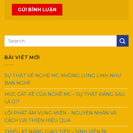
BÀI VIẾT MỚI
SỰ THẬT VỀ NGHỀ MC: KHÔNG LUNG LINH NHƯ
BẠN NGHĨ!
MỨC CÁT-XÊ CỦA NGHỀ MC – SỰ THẬT ĐẰNG SAU
LÀ GÌ?
LỖI PHÁT ÂM VÙNG MIỀN – NGUYÊN NHÂN VÀ
CÁCH CẢI THIỆN HIỆU QUẢ
THIẾU KỸ NĂNG GIAO TIẾP – SINH VIÊN BỊ