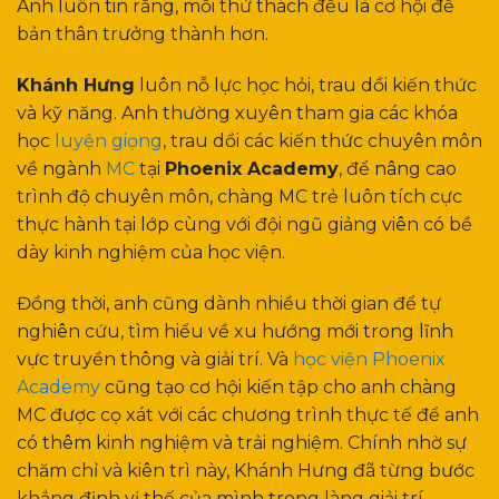
Anh luôn tin rằng, mỗi thử thách đều là cơ hội để
bản thân trưởng thành hơn.
Khánh Hưng
luôn nỗ lực học hỏi, trau dồi kiến thức
và kỹ năng. Anh thường xuyên tham gia các khóa
học
luyện giọng
, trau dồi các kiến thức chuyên môn
về ngành
MC
tại
Phoenix Academy
, để nâng cao
trình độ chuyên môn, chàng MC trẻ luôn tích cực
thực hành tại lớp cùng với đội ngũ giảng viên có bề
dày kinh nghiệm của học viện.
Đồng thời, anh cũng dành nhiều thời gian để tự
nghiên cứu, tìm hiểu về xu hướng mới trong lĩnh
vực truyền thông và giải trí. Và
học viện Phoenix
Academy
cũng tạo cơ hội kiến tập cho anh chàng
MC được cọ xát với các chương trình thực tế để anh
có thêm kinh nghiệm và trải nghiệm. Chính nhờ sự
chăm chỉ và kiên trì này, Khánh Hưng đã từng bước
khẳng định vị thế của mình trong làng giải trí.