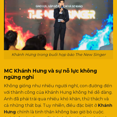
Khánh Hưng trong buổi họp báo The New Singer
MC Khánh Hưng và sự nỗ lực không
ngừng nghỉ
Không giống như nhiều người nghĩ, con đường đến
với thành công của Khánh Hưng không hề dễ dàng.
Anh đã phải trải qua nhiều khó khăn, thử thách và
cả những thất bại. Tuy nhiên, điều đặc biệt ở
Khánh
Hưng
chính là tinh thần không bao giờ bỏ cuộc.