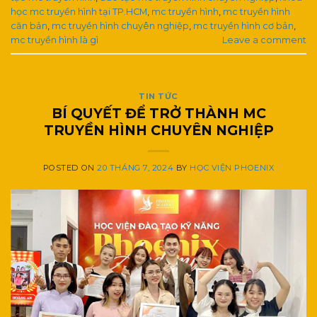
học mc truyền hình tại TP.HCM
,
mc truyền hình
,
mc truyền hình
căn bản
,
mc truyền hình chuyên nghiệp
,
mc truyền hình cơ bản
,
mc truyền hình là gì
Leave a comment
TIN TỨC
BÍ QUYẾT ĐỂ TRỞ THÀNH MC
TRUYỀN HÌNH CHUYÊN NGHIỆP
POSTED ON
20 THÁNG 7, 2024
BY
HỌC VIỆN PHOENIX