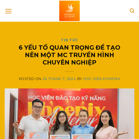
Skip
to
content
TIN TỨC
6 YẾU TỐ QUAN TRỌNG ĐỂ TẠO
NÊN MỘT MC TRUYỀN HÌNH
CHUYÊN NGHIỆP
POSTED ON
26 THÁNG 7, 2024
BY
HỌC VIỆN PHOENIX