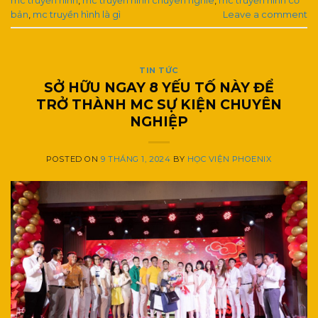
mc truyền hình
,
mc truyền hình chuyên nghiê
,
mc truyền hình cơ
bản
,
mc truyền hình là gì
Leave a comment
TIN TỨC
SỞ HỮU NGAY 8 YẾU TỐ NÀY ĐỂ
TRỞ THÀNH MC SỰ KIỆN CHUYÊN
NGHIỆP
POSTED ON
9 THÁNG 1, 2024
BY
HỌC VIỆN PHOENIX