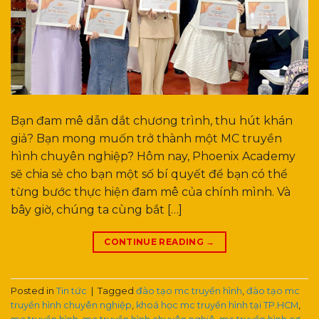
Bạn đam mê dẫn dắt chương trình, thu hút khán
giả? Bạn mong muốn trở thành một MC truyền
hình chuyên nghiệp? Hôm nay, Phoenix Academy
sẽ chia sẻ cho bạn một số bí quyết để bạn có thể
từng bước thực hiện đam mê của chính mình. Và
bây giờ, chúng ta cùng bắt […]
CONTINUE READING
→
Posted in
Tin tức
|
Tagged
đào tạo mc truyền hình
,
đào tạo mc
truyền hình chuyên nghiệp
,
khoá học mc truyền hình tại TP.HCM
,