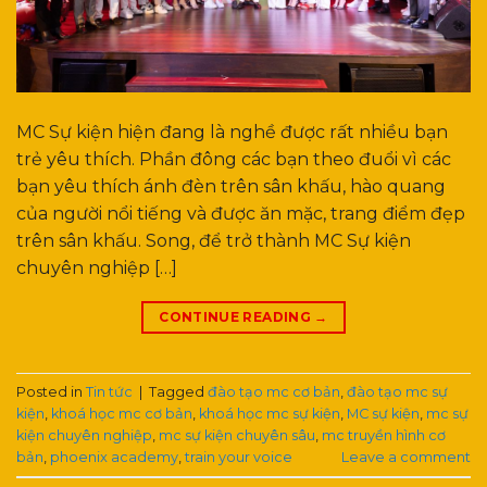
MC Sự kiện hiện đang là nghề được rất nhiều bạn
trẻ yêu thích. Phần đông các bạn theo đuổi vì các
bạn yêu thích ánh đèn trên sân khấu, hào quang
của người nổi tiếng và được ăn mặc, trang điểm đẹp
trên sân khấu. Song, để trở thành MC Sự kiện
chuyên nghiệp […]
CONTINUE READING
→
Posted in
Tin tức
|
Tagged
đào tạo mc cơ bản
,
đào tạo mc sự
kiện
,
khoá học mc cơ bản
,
khoá học mc sự kiện
,
MC sự kiện
,
mc sự
kiện chuyên nghiệp
,
mc sự kiện chuyên sâu
,
mc truyền hình cơ
bản
,
phoenix academy
,
train your voice
Leave a comment