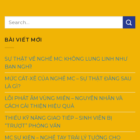
BÀI VIẾT MỚI
SỰ THẬT VỀ NGHỀ MC: KHÔNG LUNG LINH NHƯ
BẠN NGHĨ!
MỨC CÁT-XÊ CỦA NGHỀ MC – SỰ THẬT ĐẰNG SAU
LÀ GÌ?
LỖI PHÁT ÂM VÙNG MIỀN – NGUYÊN NHÂN VÀ
CÁCH CẢI THIỆN HIỆU QUẢ
THIẾU KỸ NĂNG GIAO TIẾP – SINH VIÊN BỊ
“TRƯỢT” PHỎNG VẤN
MC SỰ KIỆN – NGHỀ TAY TRÁI LÝ TƯỞNG CHO