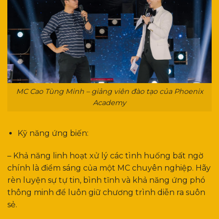
MC Cao Tùng Minh – giảng viên đào tạo của Phoenix
Academy
Kỹ năng ứng biến:
– Khả năng linh hoạt xử lý các tình huống bất ngờ
chính là điểm sáng của một MC chuyên nghiệp. Hãy
rèn luyện sự tự tin, bình tĩnh và khả năng ứng phó
thông minh để luôn giữ chương trình diễn ra suôn
sẻ.