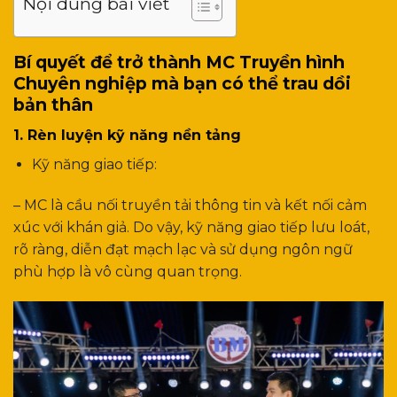
Nội dung bài viết
Bí quyết để trở thành MC Truyền hình
Chuyên nghiệp mà bạn có thể trau dồi
bản thân
1. Rèn luyện kỹ năng nền tảng
Kỹ năng giao tiếp:
– MC là cầu nối truyền tải thông tin và kết nối cảm
xúc với khán giả. Do vậy, kỹ năng giao tiếp lưu loát,
rõ ràng, diễn đạt mạch lạc và sử dụng ngôn ngữ
phù hợp là vô cùng quan trọng.