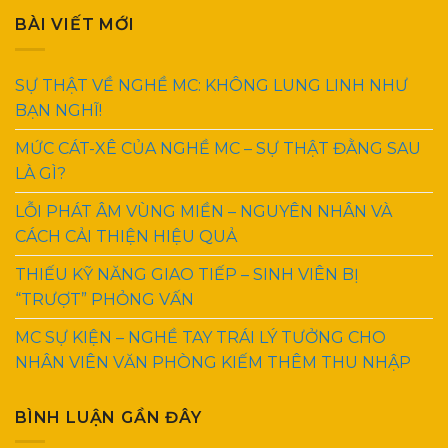
BÀI VIẾT MỚI
SỰ THẬT VỀ NGHỀ MC: KHÔNG LUNG LINH NHƯ
BẠN NGHĨ!
MỨC CÁT-XÊ CỦA NGHỀ MC – SỰ THẬT ĐẰNG SAU
LÀ GÌ?
LỖI PHÁT ÂM VÙNG MIỀN – NGUYÊN NHÂN VÀ
CÁCH CẢI THIỆN HIỆU QUẢ
THIẾU KỸ NĂNG GIAO TIẾP – SINH VIÊN BỊ
“TRƯỢT” PHỎNG VẤN
MC SỰ KIỆN – NGHỀ TAY TRÁI LÝ TƯỞNG CHO
NHÂN VIÊN VĂN PHÒNG KIẾM THÊM THU NHẬP
BÌNH LUẬN GẦN ĐÂY