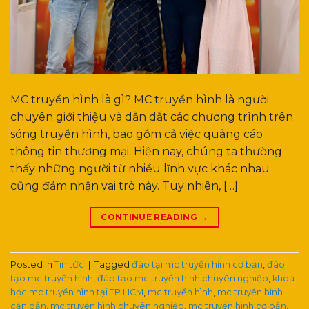
MC truyền hình là gì? MC truyền hình là người
chuyên giới thiệu và dẫn dắt các chương trình trên
sóng truyền hình, bao gồm cả việc quảng cáo
thông tin thương mại. Hiện nay, chúng ta thường
thấy những người từ nhiều lĩnh vực khác nhau
cũng đảm nhận vai trò này. Tuy nhiên, […]
CONTINUE READING
→
Posted in
Tin tức
|
Tagged
đào tại mc truyền hình cơ bản
,
đào
tạo mc truyền hình
,
đào tạo mc truyền hình chuyên nghiệp
,
khoá
học mc truyền hình tại TP.HCM
,
mc truyền hình
,
mc truyền hình
căn bản
,
mc truyền hình chuyên nghiệp
,
mc truyền hình cơ bản
,