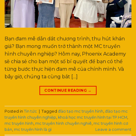
Bạn đam mê dẫn dắt chương trình, thu hút khán
giả? Bạn mong muốn trở thành một MC truyền
hình chuyên nghiệp? Hôm nay, Phoenix Academy
sẽ chia sẻ cho bạn một số bí quyết để bạn có thể
từng bước thực hiện đam mê của chính mình. Và
bây giờ, chúng ta cùng bắt […]
CONTINUE READING
→
Posted in
Tin tức
|
Tagged
đào tạo mc truyền hình
,
đào tạo mc
truyền hình chuyên nghiệp
,
khoá học mc truyền hình tại TP.HCM
,
mc truyền hình
,
mc truyền hình chuyên nghiê
,
mc truyền hình cơ
bản
,
mc truyền hình là gì
Leave a comment