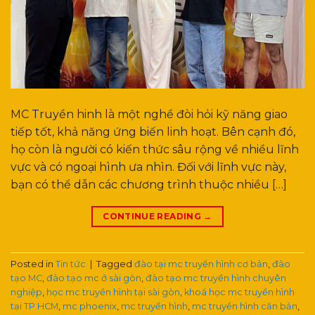
MC Truyền hinh là một nghề đòi hỏi kỹ năng giao
tiếp tốt, khả năng ứng biến linh hoạt. Bên cạnh đó,
họ còn là người có kiến thức sâu rộng về nhiều lĩnh
vực và có ngoại hình ưa nhìn. Đối với lĩnh vực này,
bạn có thể dẫn các chương trình thuộc nhiều […]
CONTINUE READING
→
Posted in
Tin tức
|
Tagged
đào tại mc truyền hình cơ bản
,
đào
tạo MC
,
đào tạo mc ở sài gòn
,
đào tạo mc truyền hình chuyên
nghiệp
,
học mc truyền hình tại sài gòn
,
khoá học mc truyền hình
tại TP.HCM
,
mc phoenix
,
mc truyền hình
,
mc truyền hình căn bản
,