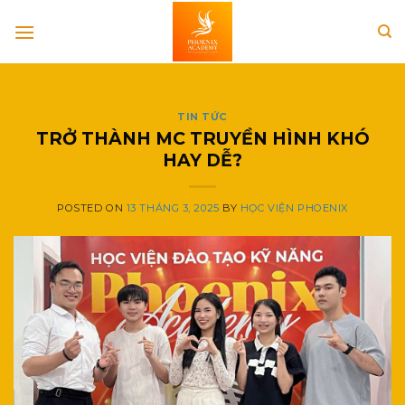
Skip
to
content
TIN TỨC
TRỞ THÀNH MC TRUYỀN HÌNH KHÓ
HAY DỄ?
POSTED ON
13 THÁNG 3, 2025
BY
HỌC VIỆN PHOENIX