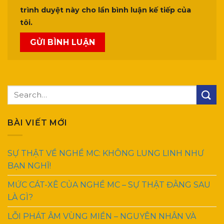
trình duyệt này cho lần bình luận kế tiếp của
tôi.
BÀI VIẾT MỚI
SỰ THẬT VỀ NGHỀ MC: KHÔNG LUNG LINH NHƯ
BẠN NGHĨ!
MỨC CÁT-XÊ CỦA NGHỀ MC – SỰ THẬT ĐẰNG SAU
LÀ GÌ?
LỖI PHÁT ÂM VÙNG MIỀN – NGUYÊN NHÂN VÀ