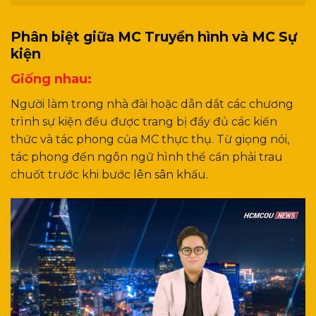
Phân biệt giữa MC Truyền hình và MC Sự
kiện
Giống nhau:
Người làm trong nhà đài hoặc dẫn dắt các chương
trình sự kiện đều được trang bị đầy đủ các kiến
thức và tác phong của MC thực thụ. Từ giọng nói,
tác phong đến ngôn ngữ hình thể cần phải trau
chuốt trước khi bước lên sân khấu.