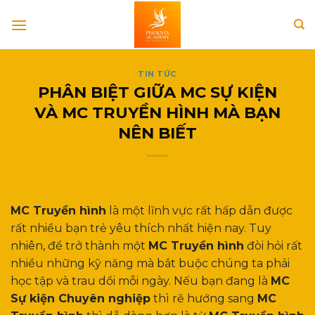
Skip
to
content
TIN TỨC
PHÂN BIỆT GIỮA MC SỰ KIỆN
VÀ MC TRUYỀN HÌNH MÀ BẠN
NÊN BIẾT
MC Truyền hình
là một lĩnh vực rất hấp dẫn được
rất nhiều bạn trẻ yêu thích nhất hiện nay. Tuy
nhiên, để trở thành một
MC Truyền hình
đòi hỏi rất
nhiều những kỹ năng mà bắt buộc chúng ta phải
học tập và trau dồi mỗi ngày. Nếu bạn đang là
MC
Sự kiện Chuyên nghiệp
thì rẽ hướng sang
MC