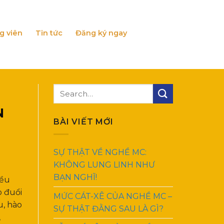
g viên
Tin tức
Đăng ký ngay
N
BÀI VIẾT MỚI
SỰ THẬT VỀ NGHỀ MC:
KHÔNG LUNG LINH NHƯ
BẠN NGHĨ!
iều
o đuổi
MỨC CÁT-XÊ CỦA NGHỀ MC –
u, hào
SỰ THẬT ĐẰNG SAU LÀ GÌ?
,