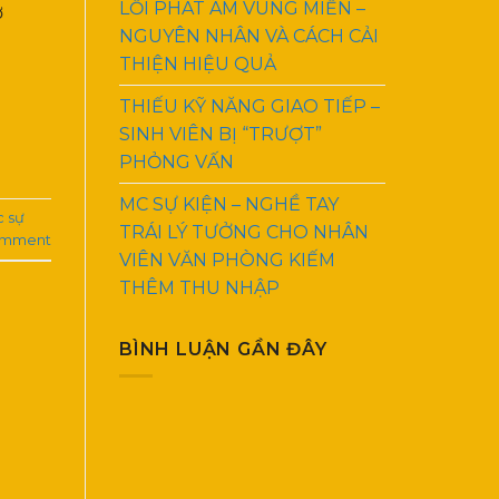
LỖI PHÁT ÂM VÙNG MIỀN –
ở
NGUYÊN NHÂN VÀ CÁCH CẢI
THIỆN HIỆU QUẢ
THIẾU KỸ NĂNG GIAO TIẾP –
SINH VIÊN BỊ “TRƯỢT”
PHỎNG VẤN
MC SỰ KIỆN – NGHỀ TAY
 sự
TRÁI LÝ TƯỞNG CHO NHÂN
omment
VIÊN VĂN PHÒNG KIẾM
THÊM THU NHẬP
BÌNH LUẬN GẦN ĐÂY