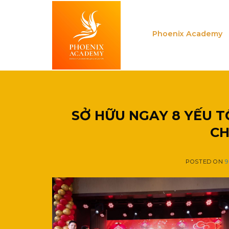
Skip
to
content
Phoenix Academy
SỞ HỮU NGAY 8 YẾU T
CH
POSTED ON
9