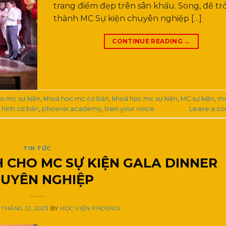
trang điểm đẹp trên sân khấu. Song, để tr
thành MC Sự kiện chuyên nghiệp […]
CONTINUE READING
→
o mc sự kiện
,
khoá học mc cơ bản
,
khoá học mc sự kiện
,
MC sự kiện
,
mc
 hình cơ bản
,
phoenix academy
,
train your voice
Leave a c
TIN TỨC
 CHO MC SỰ KIỆN GALA DINNER
UYÊN NGHIỆP
 THÁNG 12, 2023
BY
HỌC VIỆN PHOENIX