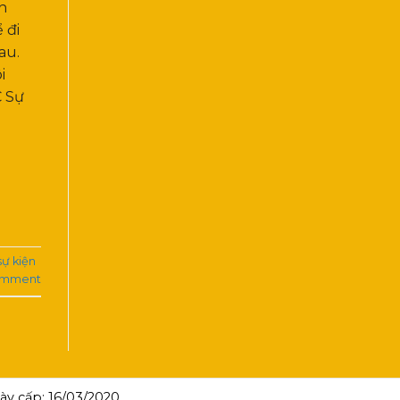
n
 đi
au.
i
 Sự
ự kiện
omment
y cấp: 16/03/2020