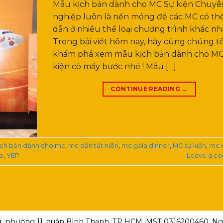
Mẫu kịch bản dành cho MC Sự kiện Chuyê
nghiệp luôn là nền móng để các MC có thể
dẫn ở nhiều thể loại chương trình khác nh
Trong bài viết hôm nay, hãy cùng chúng tô
khám phá xem mẫu kịch bản dành cho MC
kiện có mấy bước nhé ! Mẫu […]
CONTINUE READING
→
ịch bản dành cho mc
,
mc dẫn tất niên
,
mc gala dinner
,
MC sự kiện
,
mc s
p
,
YEP
Leave a c
, phường 11, quận Bình Thạnh, TP HCM ,MST 0316200460, Ngà