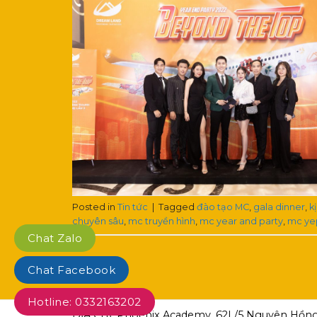
Posted in
Tin tức
|
Tagged
đào tạo MC
,
gala dinner
,
k
chuyên sâu
,
mc truyền hình
,
mc year and party
,
mc ye
Chat Zalo
Chat Facebook
Hotline: 0332163202
ĐỊA CHỈ: Phoenix Academy, 62L/5 Nguyên Hồng