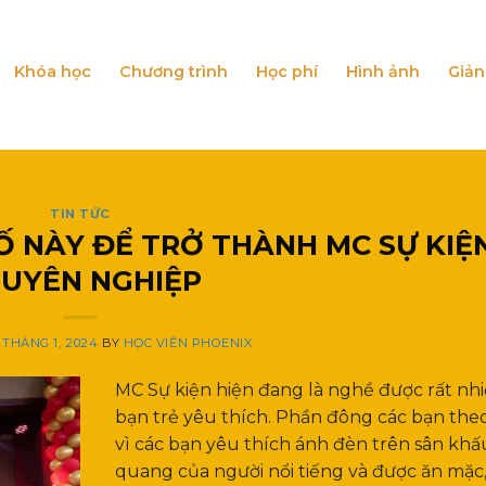
Khóa học
Chương trình
Học phí
Hình ảnh
Giản
TIN TỨC
Ố NÀY ĐỂ TRỞ THÀNH MC SỰ KIỆ
UYÊN NGHIỆP
 THÁNG 1, 2024
BY
HỌC VIỆN PHOENIX
MC Sự kiện hiện đang là nghề được rất nh
bạn trẻ yêu thích. Phần đông các bạn the
vì các bạn yêu thích ánh đèn trên sân khấ
quang của người nổi tiếng và được ăn mặc