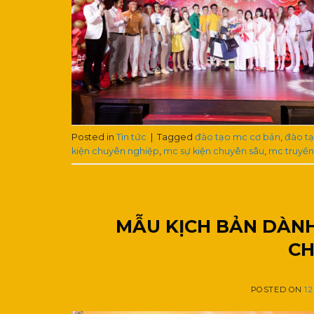
Posted in
Tin tức
|
Tagged
đào tạo mc cơ bản
,
đào tạ
kiện chuyên nghiệp
,
mc sự kiện chuyên sâu
,
mc truyền
MẪU KỊCH BẢN DÀNH
CH
POSTED ON
12