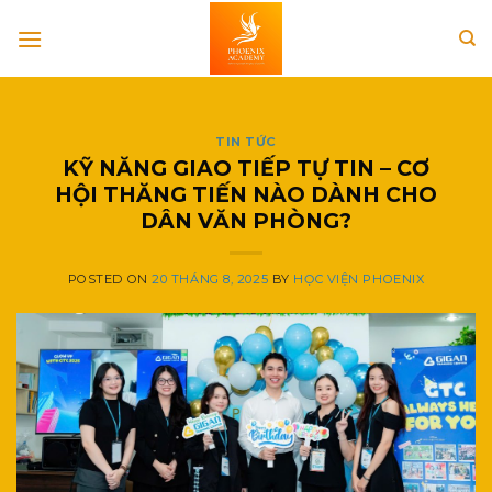
Skip
to
content
TIN TỨC
KỸ NĂNG GIAO TIẾP TỰ TIN – CƠ
HỘI THĂNG TIẾN NÀO DÀNH CHO
DÂN VĂN PHÒNG?
POSTED ON
20 THÁNG 8, 2025
BY
HỌC VIỆN PHOENIX