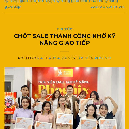
kỹ năng giao tiếp
,
rèn luyện kỹ năng giao tiếp
,
trau dồi kỹ năng
giao tiếp
Leave a comment
TIN TỨC
CHỐT SALE THÀNH CÔNG NHỜ KỸ
NĂNG GIAO TIẾP
POSTED ON
4 THÁNG 4, 2025
BY
HỌC VIỆN PHOENIX