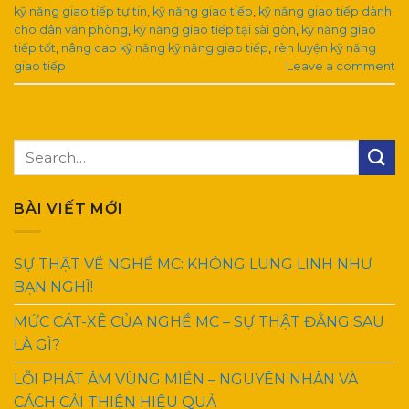
kỹ năng giao tiếp tự tin
,
kỹ năng giao tiếp
,
kỹ năng giao tiếp dành
cho dân văn phòng
,
kỹ năng giao tiếp tại sài gòn
,
kỹ năng giao
tiếp tốt
,
nâng cao kỹ năng kỹ năng giao tiếp
,
rèn luyện kỹ năng
giao tiếp
Leave a comment
BÀI VIẾT MỚI
SỰ THẬT VỀ NGHỀ MC: KHÔNG LUNG LINH NHƯ
BẠN NGHĨ!
MỨC CÁT-XÊ CỦA NGHỀ MC – SỰ THẬT ĐẰNG SAU
LÀ GÌ?
LỖI PHÁT ÂM VÙNG MIỀN – NGUYÊN NHÂN VÀ
CÁCH CẢI THIỆN HIỆU QUẢ