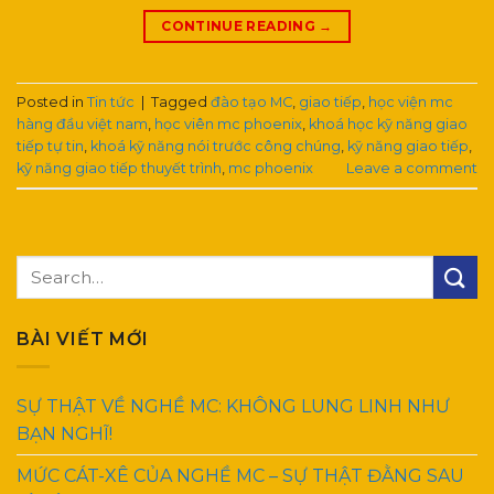
CONTINUE READING
→
Posted in
Tin tức
|
Tagged
đào tạo MC
,
giao tiếp
,
học viện mc
hàng đầu việt nam
,
học viên mc phoenix
,
khoá học kỹ năng giao
tiếp tự tin
,
khoá kỹ năng nói trước công chúng
,
kỹ năng giao tiếp
,
kỹ năng giao tiếp thuyết trình
,
mc phoenix
Leave a comment
BÀI VIẾT MỚI
SỰ THẬT VỀ NGHỀ MC: KHÔNG LUNG LINH NHƯ
BẠN NGHĨ!
MỨC CÁT-XÊ CỦA NGHỀ MC – SỰ THẬT ĐẰNG SAU