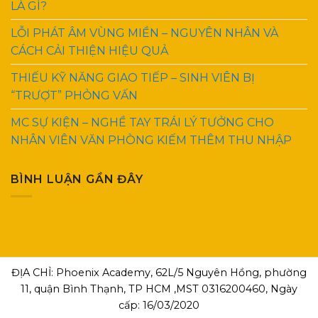
LÀ GÌ?
LỖI PHÁT ÂM VÙNG MIỀN – NGUYÊN NHÂN VÀ
CÁCH CẢI THIỆN HIỆU QUẢ
THIẾU KỸ NĂNG GIAO TIẾP – SINH VIÊN BỊ
“TRƯỢT” PHỎNG VẤN
MC SỰ KIỆN – NGHỀ TAY TRÁI LÝ TƯỞNG CHO
NHÂN VIÊN VĂN PHÒNG KIẾM THÊM THU NHẬP
BÌNH LUẬN GẦN ĐÂY
ĐỊA CHỈ: Phoenix Academy, 62L/5 Nguyên Hồng, phường
11, quận Bình Thạnh, TP HCM ,MST 0316200460, Ngày
cấp: 16/03/2020