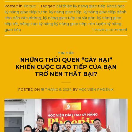
Posted in
Tin tức
|
Tagged
cải thiện kỹ năng giao tiếp
,
khoá học
kỹ năng giao tiếp tự tin
,
kỹ năng giao tiếp
,
kỹ năng giao tiếp dành
cho dân văn phòng
,
kỹ năng giao tiếp tại sài gòn
,
kỹ năng giao
tiếp tốt
,
nâng cao kỹ năng kỹ năng giao tiếp
,
rèn luyện kỹ năng
giao tiếp
Leave a comment
TIN TỨC
NHỮNG THÓI QUEN “GÂY HẠI”
KHIẾN CUỘC GIAO TIẾP CỦA BẠN
TRỞ NÊN THẤT BẠI?
POSTED ON
18 THÁNG 6, 2024
BY
HỌC VIỆN PHOENIX