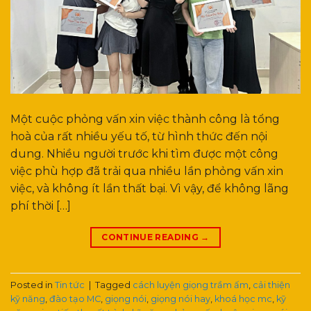
Một cuộc phỏng vấn xin việc thành công là tổng
hoà của rất nhiều yếu tố, từ hình thức đến nội
dung. Nhiều người trước khi tìm được một công
việc phù hợp đã trải qua nhiều lần phỏng vấn xin
việc, và không ít lần thất bại. Vì vậy, để không lãng
phí thời […]
CONTINUE READING
→
Posted in
Tin tức
|
Tagged
cách luyện giọng trầm ấm
,
cải thiện
kỹ năng
,
đào tạo MC
,
giọng nói
,
giọng nói hay
,
khoá học mc
,
kỹ