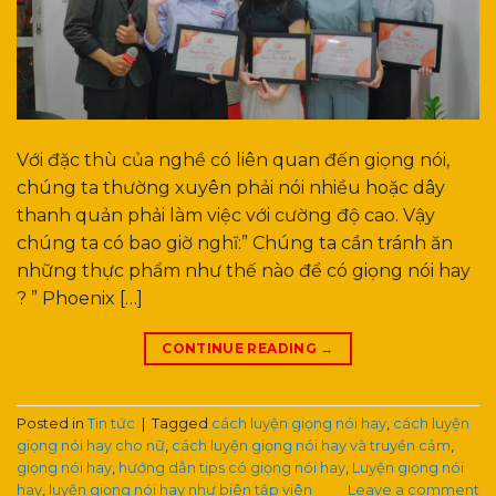
Với đặc thù của nghề có liên quan đến giọng nói,
chúng ta thường xuyên phải nói nhiều hoặc dây
thanh quản phải làm việc với cường độ cao. Vậy
chúng ta có bao giờ nghĩ:” Chúng ta cần tránh ăn
những thực phẩm như thế nào để có giọng nói hay
? ” Phoenix […]
CONTINUE READING
→
Posted in
Tin tức
|
Tagged
cách luyện giọng nói hay
,
cách luyện
giọng nói hay cho nữ
,
cách luyện giọng nói hay và truyền cảm
,
giọng nói hay
,
hướng dẫn tips có giọng nói hay
,
Luyện giọng nói
hay
,
luyện giọng nói hay như biên tập viên
Leave a comment