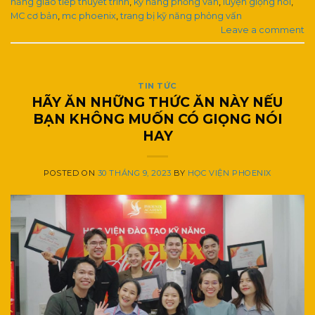
năng giao tiếp thuyết trình
,
kỹ năng phỏng vấn
,
luyện giọng nói
,
MC cơ bản
,
mc phoenix
,
trang bị kỹ năng phỏng vấn
Leave a comment
TIN TỨC
HÃY ĂN NHỮNG THỨC ĂN NÀY NẾU
BẠN KHÔNG MUỐN CÓ GIỌNG NÓI
HAY
POSTED ON
30 THÁNG 9, 2023
BY
HỌC VIỆN PHOENIX