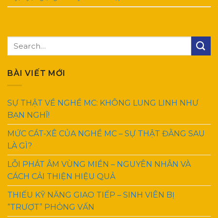
BÀI VIẾT MỚI
SỰ THẬT VỀ NGHỀ MC: KHÔNG LUNG LINH NHƯ
BẠN NGHĨ!
MỨC CÁT-XÊ CỦA NGHỀ MC – SỰ THẬT ĐẰNG SAU
LÀ GÌ?
LỖI PHÁT ÂM VÙNG MIỀN – NGUYÊN NHÂN VÀ
CÁCH CẢI THIỆN HIỆU QUẢ
THIẾU KỸ NĂNG GIAO TIẾP – SINH VIÊN BỊ
“TRƯỢT” PHỎNG VẤN