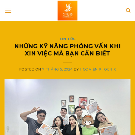
Skip
to
content
TIN TỨC
NHỮNG KỸ NĂNG PHỎNG VẤN KHI
XIN VIỆC MÀ BẠN CẦN BIẾT
POSTED ON
7 THÁNG 5, 2024
BY
HỌC VIỆN PHOENIX