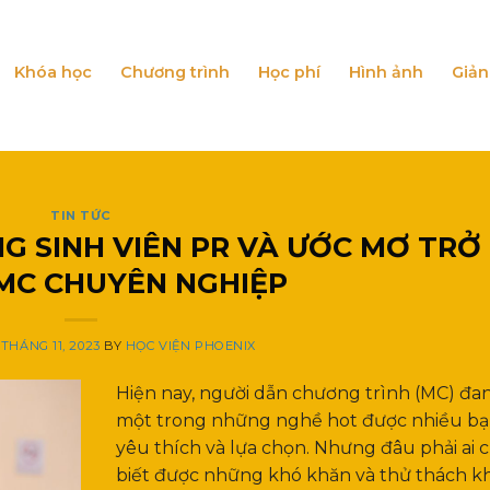
Khóa học
Chương trình
Học phí
Hình ảnh
Giản
TIN TỨC
G SINH VIÊN PR VÀ ƯỚC MƠ TRỞ
MC CHUYÊN NGHIỆP
 THÁNG 11, 2023
BY
HỌC VIỆN PHOENIX
Hiện nay, người dẫn chương trình (MC) đan
một trong những nghề hot được nhiều bạ
yêu thích và lựa chọn. Nhưng đâu phải ai 
biết được những khó khăn và thử thách kh