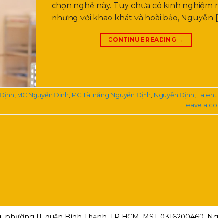
chọn nghề này. Tuy chưa có kinh nghiệm 
nhưng với khao khát và hoài bảo, Nguyễn [
CONTINUE READING
→
Định
,
MC Nguyễn Định
,
MC Tài năng Nguyễn Định
,
Nguyễn Định
,
Talent
Leave a c
, phường 11, quận Bình Thạnh, TP HCM ,MST 0316200460, Ngà