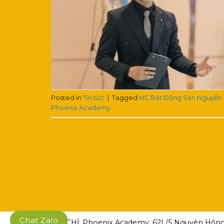
Posted in
Tin tức
|
Tagged
MC Bất Động Sản Nguyễn 
Phoenix Academy
Chat Zalo
ĐỊA CHỈ: Phoenix Academy, 62L/5 Nguyên Hồng