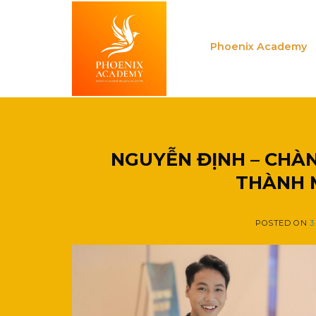
Skip
to
content
Phoenix Academy
NGUYỄN ĐỊNH – CHÀN
THÀNH 
POSTED ON
3