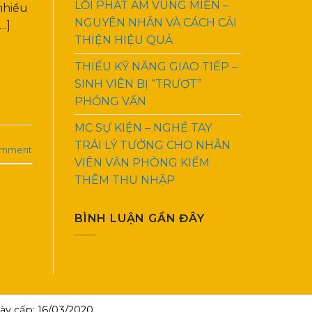
LỖI PHÁT ÂM VÙNG MIỀN –
nhiều
NGUYÊN NHÂN VÀ CÁCH CẢI
…]
THIỆN HIỆU QUẢ
THIẾU KỸ NĂNG GIAO TIẾP –
SINH VIÊN BỊ “TRƯỢT”
PHỎNG VẤN
MC SỰ KIỆN – NGHỀ TAY
TRÁI LÝ TƯỞNG CHO NHÂN
omment
VIÊN VĂN PHÒNG KIẾM
THÊM THU NHẬP
BÌNH LUẬN GẦN ĐÂY
y cấp: 16/03/2020