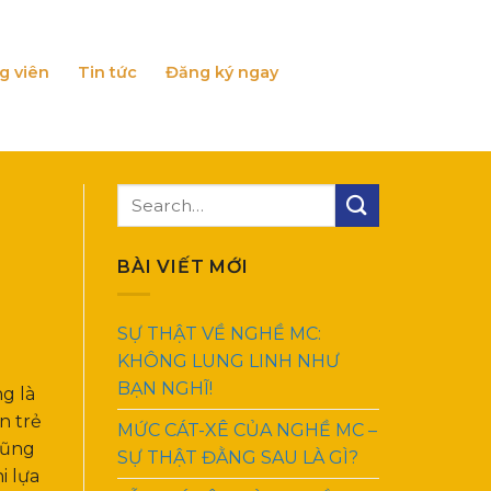
g viên
Tin tức
Đăng ký ngay
BÀI VIẾT MỚI
SỰ THẬT VỀ NGHỀ MC:
KHÔNG LUNG LINH NHƯ
BẠN NGHĨ!
g là
n trẻ
MỨC CÁT-XÊ CỦA NGHỀ MC –
cũng
SỰ THẬT ĐẰNG SAU LÀ GÌ?
i lựa