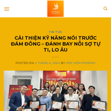
Skip
to
content
TIN TỨC
CẢI THIỆN KỸ NĂNG NÓI TRƯỚC
ĐÁM ĐÔNG – ĐÁNH BAY NỖI SỢ TỰ
TI, LO ÂU
POSTED ON
4 THÁNG 6, 2024
BY
HỌC VIỆN PHOENIX