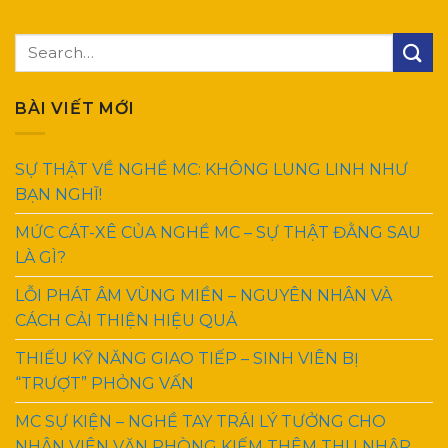
BÀI VIẾT MỚI
SỰ THẬT VỀ NGHỀ MC: KHÔNG LUNG LINH NHƯ
BẠN NGHĨ!
MỨC CÁT-XÊ CỦA NGHỀ MC – SỰ THẬT ĐẰNG SAU
LÀ GÌ?
LỖI PHÁT ÂM VÙNG MIỀN – NGUYÊN NHÂN VÀ
CÁCH CẢI THIỆN HIỆU QUẢ
THIẾU KỸ NĂNG GIAO TIẾP – SINH VIÊN BỊ
“TRƯỢT” PHỎNG VẤN
MC SỰ KIỆN – NGHỀ TAY TRÁI LÝ TƯỞNG CHO
NHÂN VIÊN VĂN PHÒNG KIẾM THÊM THU NHẬP